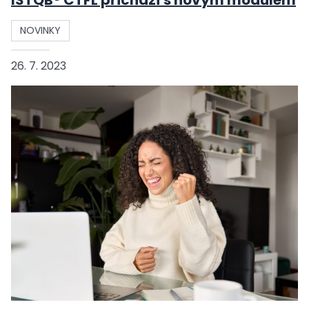
ISTQB® CTFL přichází s novým modulem
NOVINKY
26. 7. 2023