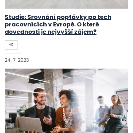
Studie: Srovnání poptávky po tech
pracovnících v Evropě. O které
dovednosti je nejvyšší zájem?
HR
24. 7. 2023