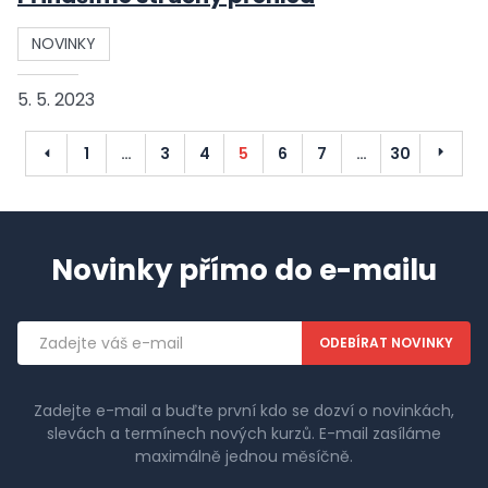
NOVINKY
5. 5. 2023
Předchozí
Další
1
…
3
4
5
6
7
…
30
Novinky přímo do e-mailu
Emailová
adresa
Zadejte e-mail a buďte první kdo se dozví o novinkách,
slevách a termínech nových kurzů. E-mail zasíláme
maximálně jednou měsíčně.