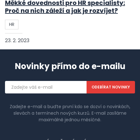
Měkké dovednosti pro HR specialisty:
Proč na nich záleží a jak je rozvíjet?
HR
23. 2. 2023
Novinky přímo do e-mailu
Emailová
adresa
Zadejte e-mail a buďte první kdo se dozví o novinkách,
slevách a termínech nových kurzů. E-mail zasíláme
maximálně jednou měsíčně.