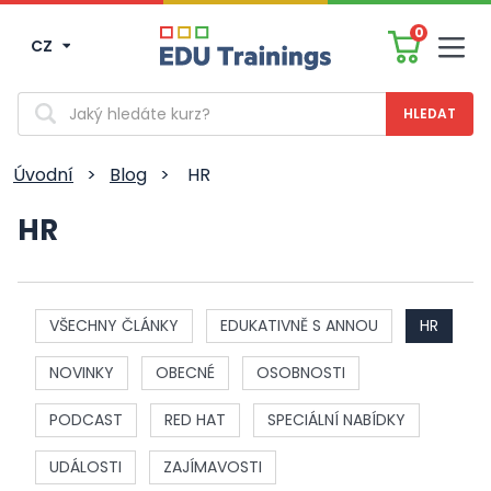
0
CZ
Men
Vyhledávání
Úvodní
>
Blog
>
HR
HR
VŠECHNY ČLÁNKY
EDUKATIVNĚ S ANNOU
HR
NOVINKY
OBECNÉ
OSOBNOSTI
PODCAST
RED HAT
SPECIÁLNÍ NABÍDKY
UDÁLOSTI
ZAJÍMAVOSTI