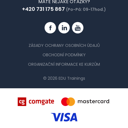
MÁTE NĚJAKÉ OTÁZKY?
+420 731 175 867
(Po-Pá: 09-17hod.)
Facebook
Linkedin
YouTube
ZÁSADY OCHRANY OSOBNÍCH ÚDAJŮ
OBCHODNÍ PODMÍNKY
ORGANIZAČNÍ INFORMACE KE KURZŮM
© 2026 EDU Trainings