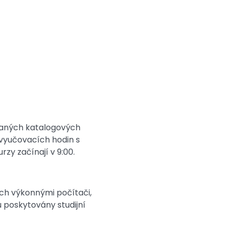
psaných katalogových
 vyučovacích hodin s
zy začínají v 9:00.
ých výkonnými počítači,
 poskytovány studijní