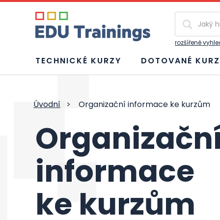
Vyhledávání
rozšířené vyhl
TECHNICKÉ KURZY
DOTOVANÉ KURZ
Úvodní
>
Organizační informace ke kurzům
Organizačn
informace
ke kurzům