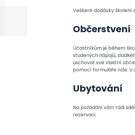
Veškeré dodávky školení 
Občerstvení
Účastníkům je během škole
studených nápojů, sladkéh
uschovat své vlastní obče
pomocí formuláře níže. V 
Ubytování
Na požádání vám rádi sděl
rezervaci.