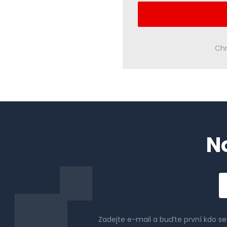
Chr
N
Em
a
Zadejte e-mail a buďte první kdo s