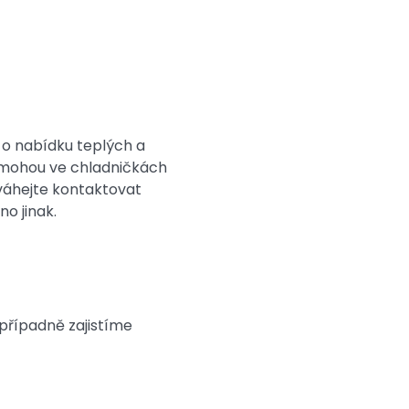
 o nabídku teplých a
i mohou ve chladničkách
eváhejte kontaktovat
o jinak.
případně zajistíme