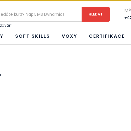
MÁ
+42
edávání
Y
SOFT SKILLS
VOXY
CERTIFIKACE
í