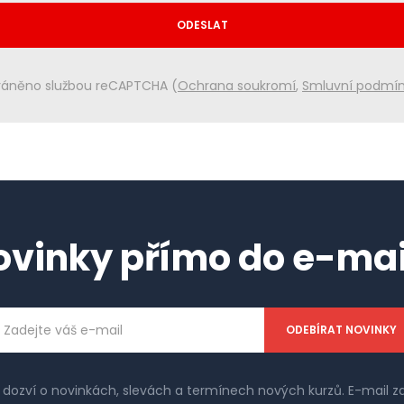
ODESLAT
áněno službou reCAPTCHA (
Ochrana soukromí
,
Smluvní podmí
ovinky přímo do e-mai
ailová
dresa
e dozví o novinkách, slevách a termínech nových kurzů. E-mail