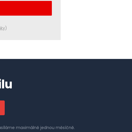
nky
)
lu
 zasíláme maximálně jednou měsíčně.