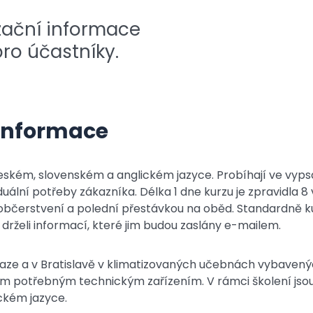
zační informace
pro účastníky.
 informace
českém, slovenském a anglickém jazyce. Probíhají ve vy
uální potřeby zákazníka. Délka 1 dne kurzu je zpravidla 8
bčerstvení a polední přestávkou na oběd. Standardně kur
drželi informací, které jim budou zaslány e-mailem.
Praze a v Bratislavě v klimatizovaných učebnách vybaven
ším potřebným technickým zařízením. V rámci školení jsou
ickém jazyce.