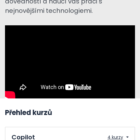
dovedností a naučí vás práci s
nejnovějšími technologiemi.
Přehled kurzů
Copilot
4 kurzy