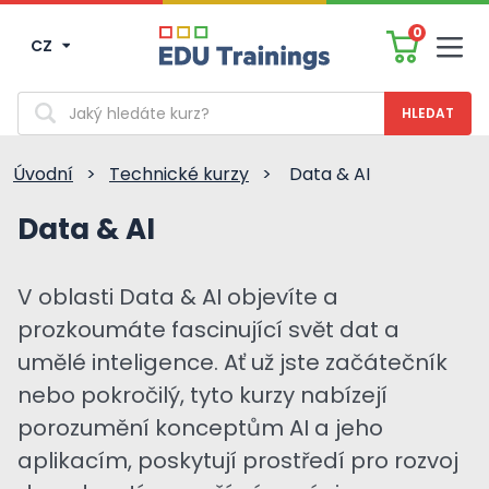
0
CZ
Men
Vyhledávání
Úvodní
>
Technické kurzy
>
Data & AI
Data & AI
V oblasti Data & AI objevíte a
prozkoumáte fascinující svět dat a
umělé inteligence. Ať už jste začátečník
nebo pokročilý, tyto kurzy nabízejí
porozumění konceptům AI a jeho
aplikacím, poskytují prostředí pro rozvoj