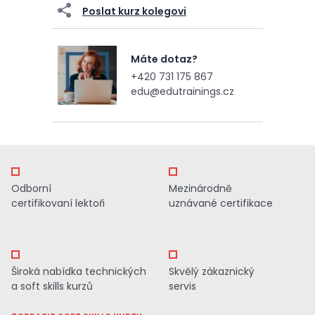
Poslat kurz kolegovi
Máte dotaz?
+420 731 175 867
edu@edutrainings.cz
Odborní
Mezinárodně
certifikovaní lektoři
uznávané certifikace
Široká nabídka technických
Skvělý zákaznický
a soft skills kurzů
servis