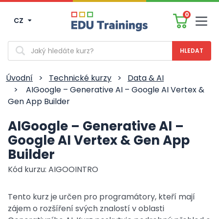
0
CZ
Men
Vyhledávání
Úvodní
>
Technické kurzy
>
Data & AI
>
AIGoogle – Generative AI – Google AI Vertex &
Gen App Builder
AIGoogle – Generative AI –
Google AI Vertex & Gen App
Builder
Kód kurzu: AIGOOINTRO
Tento kurz je určen pro programátory, kteří mají
zájem o rozšíření svých znalostí v oblasti