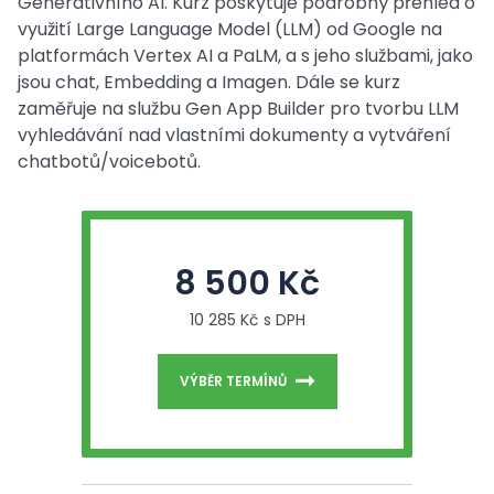
Generativního AI. Kurz poskytuje podrobný přehled o
využití Large Language Model (LLM) od Google na
platformách Vertex AI a PaLM, a s jeho službami, jako
jsou chat, Embedding a Imagen. Dále se kurz
zaměřuje na službu Gen App Builder pro tvorbu LLM
vyhledávání nad vlastními dokumenty a vytváření
chatbotů/voicebotů.
8 500 Kč
10 285 Kč s DPH
VÝBĚR TERMÍNŮ