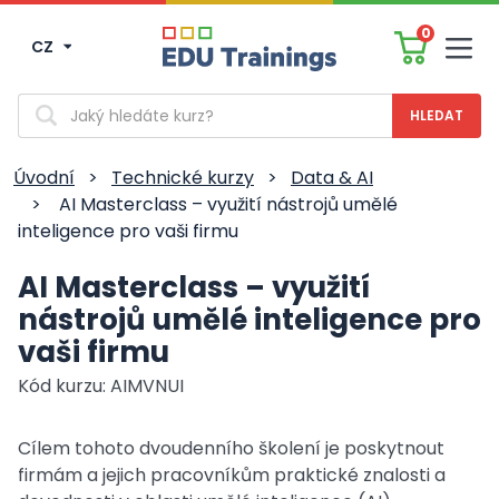
0
CZ
Men
Vyhledávání
Úvodní
>
Technické kurzy
>
Data & AI
>
AI Masterclass – využití nástrojů umělé
inteligence pro vaši firmu
AI Masterclass – využití
nástrojů umělé inteligence pro
vaši firmu
Kód kurzu: AIMVNUI
Cílem tohoto dvoudenního školení je poskytnout
firmám a jejich pracovníkům praktické znalosti a