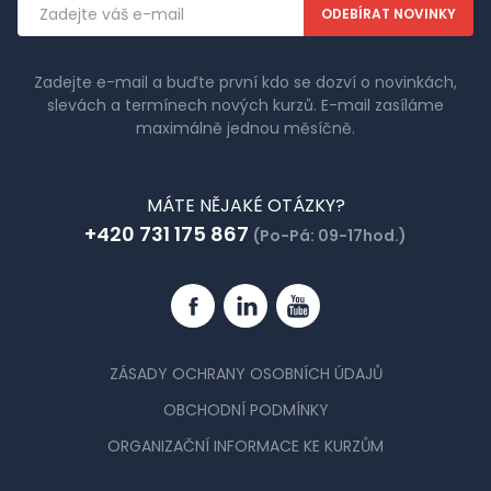
Emailová
adresa
Zadejte e-mail a buďte první kdo se dozví o novinkách,
slevách a termínech nových kurzů. E-mail zasíláme
maximálně jednou měsíčně.
MÁTE NĚJAKÉ OTÁZKY?
+420 731 175 867
(Po-Pá: 09-17hod.)
Facebook
Linkedin
YouTube
ZÁSADY OCHRANY OSOBNÍCH ÚDAJŮ
OBCHODNÍ PODMÍNKY
ORGANIZAČNÍ INFORMACE KE KURZŮM