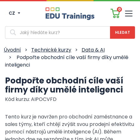
0
CZ
Men
Vyhledávání
Úvodní
>
Technické kurzy
>
Data & AI
>
Podpořte obchodní cíle vaší firmy díky umělé
inteligenci
Podpořte obchodní cíle vaší
firmy díky umělé inteligenci
Kód kurzu: AIPOCVFD
Tento kurz je navržen pro obchodní zaměstnance a
sales týmy, kteří chtějí zvýšit svou prodejní efektivitu
pomocí nástrojů umělé inteligence (AI). Během
jednoho dne se seznámíte s tím, jak AI může