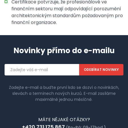
Certifikace potvrzuje, že profesionálové ve
finančním sektoru mají odpovídající porozumění
architektonickým standardům požadovaným pro
finanční organizace.
Novinky přímo do e-mailu
Emailová
adresa
Zadejte e-mail a buďte první kdo se dozví o novinkách,
slevách a termínech nových kurzů. E-mail zasíláme
maximálně jednou měsíčně.
MÁTE NĚJAKÉ OTÁZKY?
+420 731 175 867
(Po-Pá: 09-17hod.)