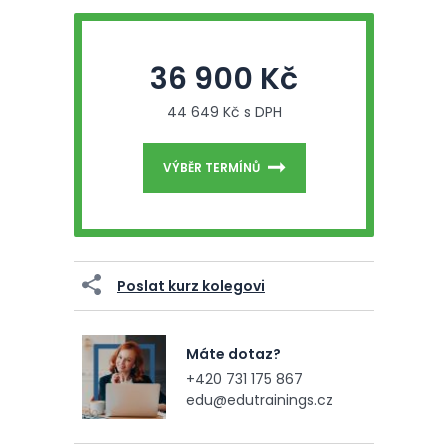
36 900 Kč
44 649 Kč s DPH
VÝBĚR TERMÍNŮ
Poslat kurz kolegovi
Máte dotaz?
+420 731 175 867
edu@edutrainings.cz