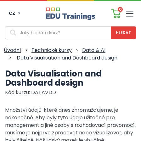
0
CZ
Men
Vyhledávání
Úvodní
>
Technické kurzy
>
Data & AI
>
Data Visualisation and Dashboard design
Data Visualisation and
Dashboard design
Kód kurzu: DATAVDD
Množství údajů, které dnes zhromažďujeme, je
nekonečné. Aby byly tyto údaje užitečné pro
management a jiné osoby s rozhodovací pravomocí,
musíme je nejprve zpracovat nebo vizualizovat, aby
byly čitelné. Náš lidský mozek je vizuálně