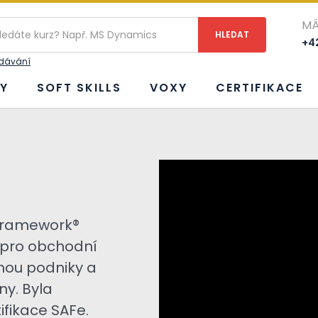
MÁ
+42
edávání
Y
SOFT SKILLS
VOXY
CERTIFIKACE
e Framework®
pro obchodní
ohou podniky a
y. Byla
fikace SAFe.