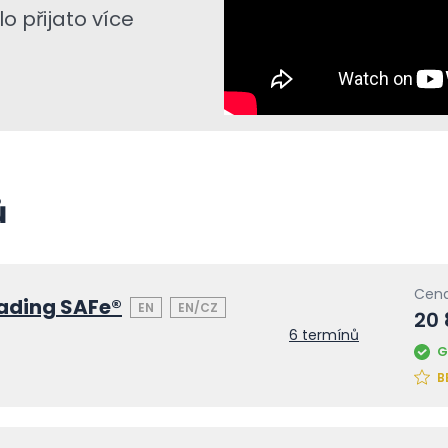
o přijato více
ů
Cena
ading SAFe®
EN
EN/CZ
20
6 termínů
G
B