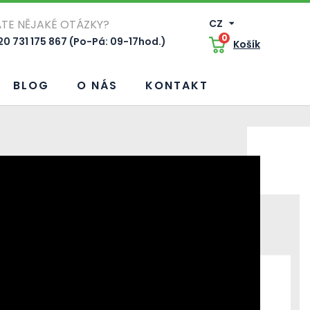
TE NĚJAKÉ OTÁZKY?
CZ
0
0 731 175 867 (Po-Pá: 09-17hod.)
Košík
BLOG
O NÁS
KONTAKT