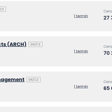
CZ
Cena
1 termín
27 
cts (ARCH)
EN/CZ
Cena
1 termín
70
anagement
EN/CZ
Cena
1 termín
65