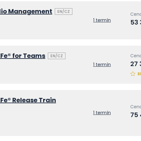
olio Management
EN/CZ
Cena
1 termín
53
Fe® for Teams
Cena
EN/CZ
27 
1 termín
B
e® Release Train
Cena
1 termín
75