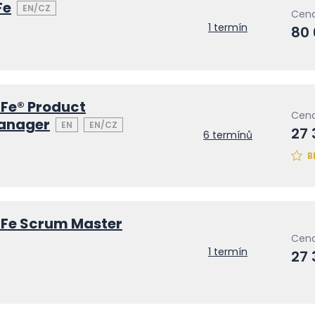
Fe
EN/CZ
Cena
1 termín
80
Fe® Product
Cena
anager
EN
EN/CZ
27 
6 termínů
B
Fe Scrum Master
Cena
1 termín
27 