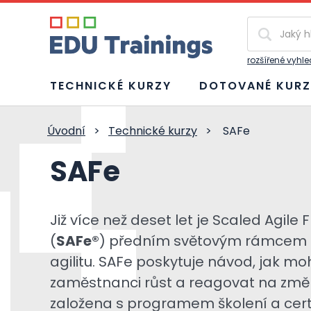
Vyhledávání
rozšířené vyhl
TECHNICKÉ KURZY
DOTOVANÉ KURZ
Úvodní
>
Technické kurzy
>
SAFe
SAFe
Již více než deset let je Scaled Agil
(
SAFe®
) předním světovým rámcem 
agilitu. SAFe poskytuje návod, jak m
zaměstnanci růst a reagovat na změn
založena s programem školení a certi