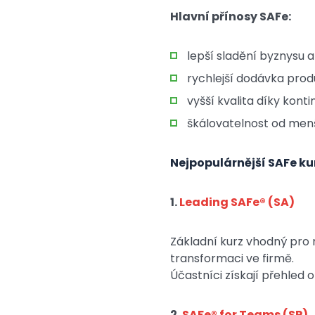
Hlavní přínosy SAFe:
lepší sladění byznysu a
rychlejší dodávka prod
vyšší kvalita díky kont
škálovatelnost od menš
Nejpopulárnější SAFe ku
1.
Leading SAFe® (SA)
Základní kurz vhodný pro m
transformaci ve firmě.
Účastníci získají přehled o 
2.
SAFe® for Teams (SP)