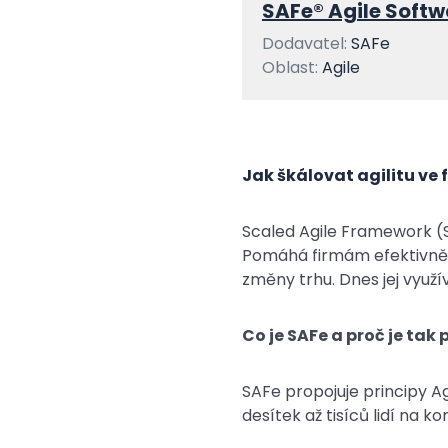
SAFe® Agile Softw
Dodavatel:
SAFe
Oblast:
Agile
Jak škálovat agilitu ve 
Scaled Agile Framework (SA
Pomáhá firmám efektivně š
změny trhu. Dnes jej využí
Co je SAFe a proč je tak
SAFe propojuje principy A
desítek až tisíců lidí na 