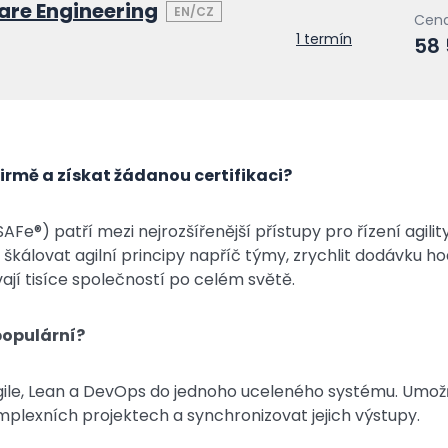
are Engineering
EN/CZ
Cena
1 termín
58
firmě a získat žádanou certifikaci?
Fe®) patří mezi nejrozšířenější přístupy pro řízení agilit
kálovat agilní principy napříč týmy, zrychlit dodávku h
vají tisíce společností po celém světě.
 populární?
gile, Lean a DevOps do jednoho uceleného systému. Umož
komplexních projektech a synchronizovat jejich výstupy.