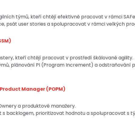
lních týmů, kteří chtějí efektivně pracovat v rámci SAFe
ce, psát user stories a spolupracovat v rámci velkých pr
SSM)
ery, kteří chtějí pracovat v prostředí škálované agility.
 týmů, plánování PI (Program Increment) a odstraňování p
/Product Manager (POPM)
 Ownery a produktové manažery.
at s backlogem, prioritizovat hodnotu a spolupracovat s