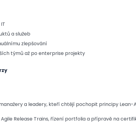
 IT
uktů a služeb
inuálnímu zlepšování
ích týmů až po enterprise projekty
rzy
anažery a leadery, kteří chtějí pochopit principy Lean-Ag
Agile Release Trains, řízení portfolia a přípravě na certifik