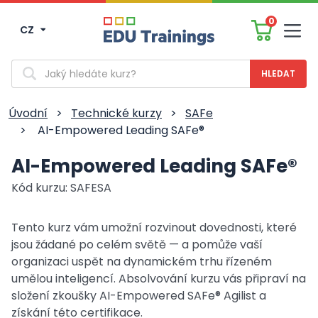
0
CZ
Men
Vyhledávání
Úvodní
>
Technické kurzy
>
SAFe
>
AI-Empowered Leading SAFe®
AI-Empowered Leading SAFe®
Kód kurzu: SAFESA
Tento kurz vám umožní rozvinout dovednosti, které
jsou žádané po celém světě — a pomůže vaší
organizaci uspět na dynamickém trhu řízeném
umělou inteligencí. Absolvování kurzu vás připraví na
složení zkoušky AI-Empowered SAFe® Agilist a
získání této certifikace.