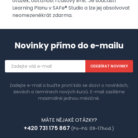
otázek, obtížnost i časový limit. Je součástí
Learning Planu v SAFe® Studio a lze jej absolvovat
neomezeněkrát zdarma.
Novinky přímo do e-mailu
Emailová
adresa
Zadejte e-mail a buďte první kdo se dozví o novinkách,
slevách a termínech nových kurzů. E-mail zasíláme
maximálně jednou měsíčně.
MÁTE NĚJAKÉ OTÁZKY?
+420 731 175 867
(Po-Pá: 09-17hod.)