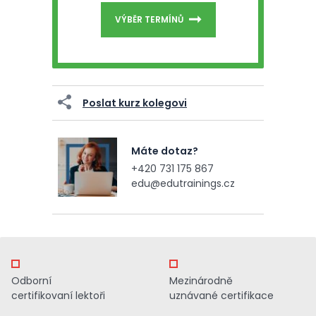
VÝBĚR TERMÍNŮ
Poslat kurz kolegovi
Máte dotaz?
+420 731 175 867
edu@edutrainings.cz
Odborní
Mezinárodně
certifikovaní lektoři
uznávané certifikace