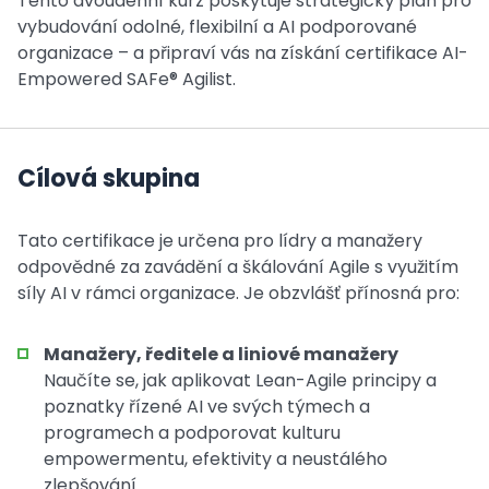
Tento dvoudenní kurz poskytuje strategický plán pro
vybudování odolné, flexibilní a AI podporované
organizace – a připraví vás na získání certifikace AI-
Empowered SAFe® Agilist.
Cílová skupina
Tato certifikace je určena pro lídry a manažery
odpovědné za zavádění a škálování Agile s využitím
síly AI v rámci organizace. Je obzvlášť přínosná pro:
Manažery, ředitele a liniové manažery
Naučíte se, jak aplikovat Lean-Agile principy a
poznatky řízené AI ve svých týmech a
programech a podporovat kulturu
empowermentu, efektivity a neustálého
zlepšování.