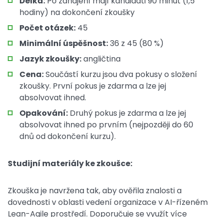
Délka:
Po zahájení mají kandidáti 90 minut (1,5
hodiny) na dokončení zkoušky
Počet otázek:
45
Minimální úspěšnost:
36 z 45 (80 %)
Jazyk zkoušky:
angličtina
Cena:
Součástí kurzu jsou dva pokusy o složení
zkoušky. První pokus je zdarma a lze jej
absolvovat ihned.
Opakování:
Druhý pokus je zdarma a lze jej
absolvovat ihned po prvním (nejpozději do 60
dnů od dokončení kurzu).
Studijní materiály ke zkoušce:
Zkouška je navržena tak, aby ověřila znalosti a
dovednosti v oblasti vedení organizace v AI-řízeném
Lean-Agile prostředí. Doporučuje se využít více