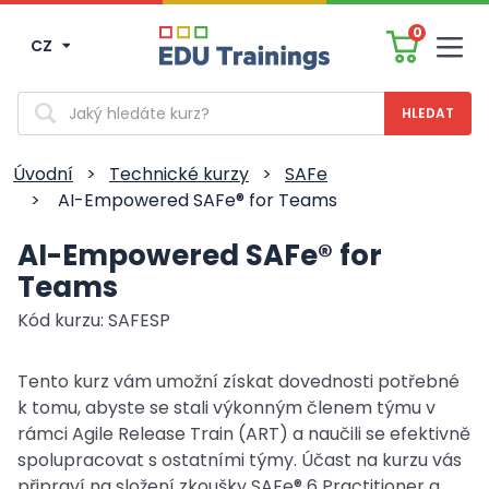
0
CZ
Men
Vyhledávání
Úvodní
>
Technické kurzy
>
SAFe
>
AI-Empowered SAFe® for Teams
AI-Empowered SAFe® for
Teams
Kód kurzu: SAFESP
Tento kurz vám umožní získat dovednosti potřebné
k tomu, abyste se stali výkonným členem týmu v
rámci Agile Release Train (ART) a naučili se efektivně
spolupracovat s ostatními týmy. Účast na kurzu vás
připraví na složení zkoušky SAFe® 6 Practitioner a