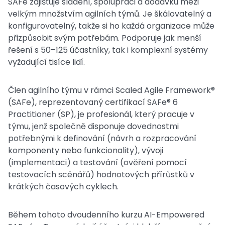
SAFe zajišťuje sladění, spolupráci a dodávku mezi
velkým množstvím agilních týmů. Je škálovatelný a
konfigurovatelný, takže si ho každá organizace může
přizpůsobit svým potřebám. Podporuje jak menší
řešení s 50–125 účastníky, tak i komplexní systémy
vyžadující tisíce lidí.
Člen agilního týmu v rámci Scaled Agile Framework®
(SAFe), reprezentovaný certifikací SAFe® 6
Practitioner (SP), je profesionál, který pracuje v
týmu, jenž společně disponuje dovednostmi
potřebnými k definování (návrh a rozpracování
komponenty nebo funkcionality), vývoji
(implementaci) a testování (ověření pomocí
testovacích scénářů) hodnotových přírůstků v
krátkých časových cyklech.
Během tohoto dvoudenního kurzu AI-Empowered