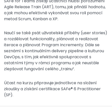
SAFe for Teams získají účastníci hlubší porozumění
Agile Release Train (ART), tomu, jak přináší hodnotu,
a jak mohou efektivně vykonávat svou roli pomocí
metod Scrum, Kanban a XP.
Naučí se také psát uživatelské příběhy (user stories)
a rozdělovat funkcionality, plánovat a realizovat
iterace a plánovat Program Incrementy. Dále se
seznámí s kontinuálním delivery pipeline a kulturou
DevOps, s tím, jak efektivně spolupracovat s
ostatními týmy v rámci programu a jak neustále
zlepšovat fungování celého „trainu“.
Účast na kurzu připravuje jednotlivce na složení
zkoušky a získání certifikace SAFe® 6 Practitioner
(SP).