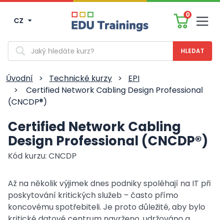
0
CZ
Men
Vyhledávání
Úvodní
>
Technické kurzy
>
EPI
>
Certified Network Cabling Design Professional
(CNCDP®)
Certified Network Cabling
Design Professional (CNCDP®)
Kód kurzu: CNCDP
Až na několik výjimek dnes podniky spoléhají na IT při
poskytování kritických služeb – často přímo
koncovému spotřebiteli. Je proto důležité, aby bylo
kritické datové centrum navrženo, udržováno a