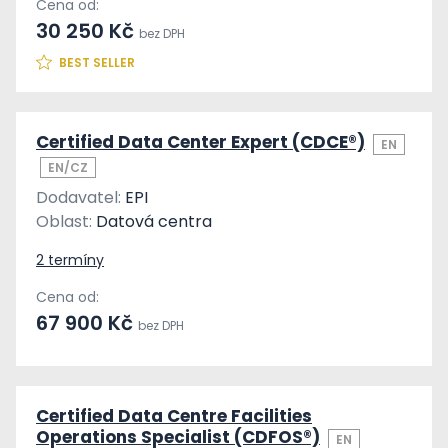
Cena od:
30 250 Kč
bez DPH
BEST SELLER
Certified Data Center Expert (CDCE®)
EN
EN/CZ
Dodavatel:
EPI
Oblast:
Datová centra
2 termíny
Cena od:
67 900 Kč
bez DPH
Certified Data Centre Facilities
Operations Specialist (CDFOS®)
EN