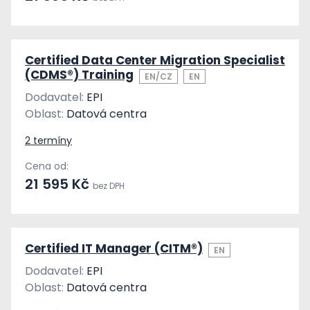
Certified Data Center Migration Specialist
(CDMS®) Training
EN/CZ
EN
Dodavatel:
EPI
Oblast:
Datová centra
2 termíny
Cena od:
21 595 Kč
bez DPH
Certified IT Manager (CITM®)
EN
Dodavatel:
EPI
Oblast:
Datová centra