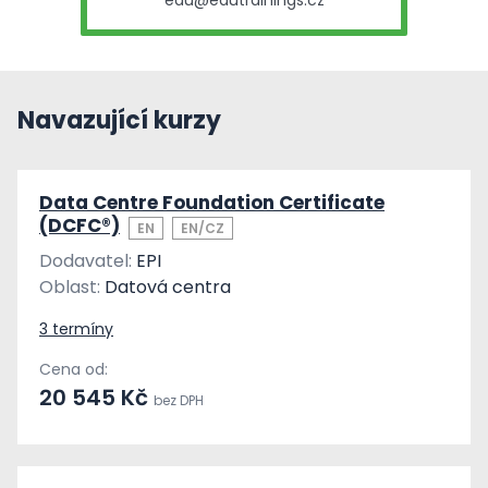
edu@edutrainings.cz
Navazující kurzy
Data Centre Foundation Certificate
(DCFC®)
EN
EN/CZ
Dodavatel:
EPI
Oblast:
Datová centra
3 termíny
Cena od:
20 545 Kč
bez DPH