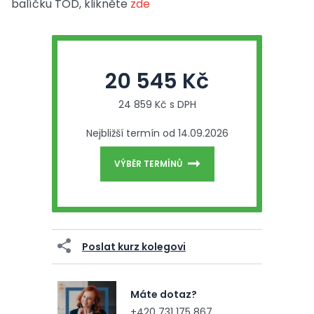
balíčku TOD, klikněte
zde
20 545 Kč
24 859 Kč s DPH
Nejbližší termín od 14.09.2026
VÝBĚR TERMÍNŮ
Poslat kurz kolegovi
Máte dotaz?
+420 731 175 867