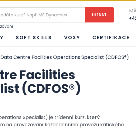
MÁ
+42
edávání
Y
SOFT SKILLS
VOXY
CERTIFIKACE
 Data Centre Facilities Operations Specialist (CDFOS®)
re Facilities
list (CDFOS®)
rations Specialist) je třídenní kurz, který
 na provozování každodenního provozu kritického