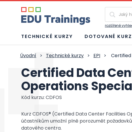
Vyhledávání
rozšířené vyhl
TECHNICKÉ KURZY
DOTOVANÉ KURZ
Úvodní
>
Technické kurzy
>
EPI
>
Certified
Certified Data Cent
Operations Specia
Kód kurzu: CDFOS
Kurz CDFOS® (Certified Data Center Facilities Ope
účastníkům umožní plně porozumět požadavkům
datového centra.