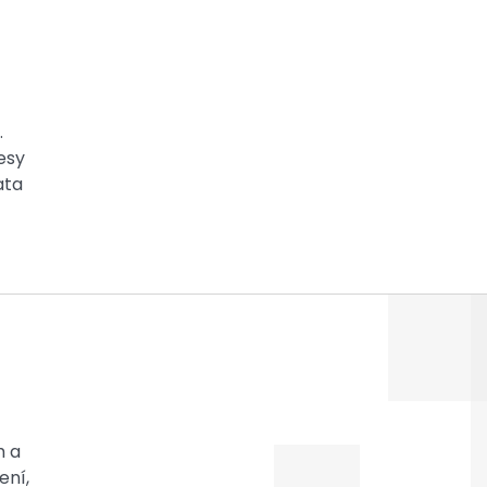
.
esy
ata
h a
ení,