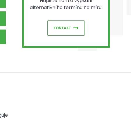
Napište nám o vypsání
alternativního termínu na míru.
KONTAKT
guje