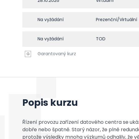
28.10.2026
Virtuální
Na vyžádání
Prezenční/Virtuální
Na vyžádání
TOD
Garantovaný kurz
G
Popis kurzu
Řízení provozu zařízení datového centra se uká
dobře nebo špatně. Starý názor, že plně redunda
protože výsledky mnoha výzkumů odhalily, že vět