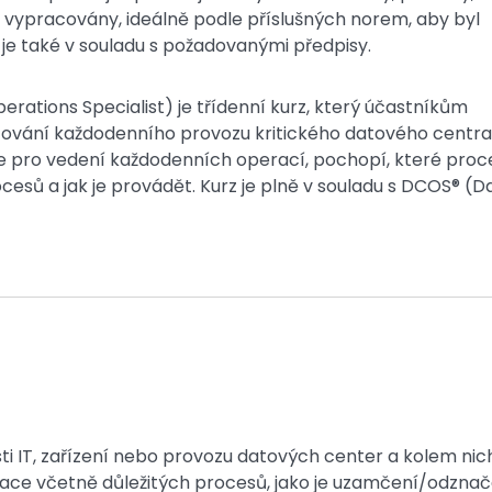
 vypracovány, ideálně podle příslušných norem, aby byl
 je také v souladu s požadovanými předpisy.
erations Specialist) je třídenní kurz, který účastníkům
vání každodenního provozu kritického datového centra
e pro vedení každodenních operací, pochopí, které proc
cesů a jak je provádět. Kurz je plně v souladu s DCOS® (D
sti IT, zařízení nebo provozu datových center a kolem nic
ace včetně důležitých procesů, jako je uzamčení/odznač