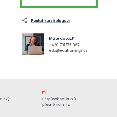
Poslat kurz kolegovi
Máte dotaz?
+420 731 175 867
edu@edutrainings.cz
znický
Přizpůsobení kurzů
přesně na míru