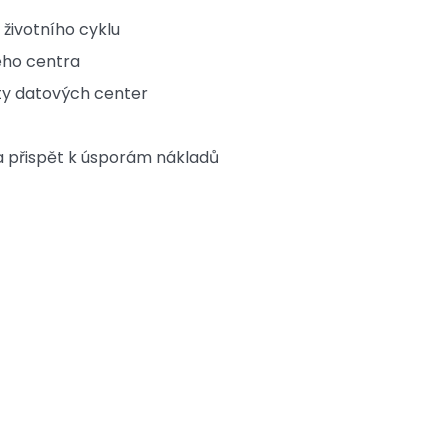
životního cyklu
ého centra
ty datových center
 a přispět k úsporám nákladů