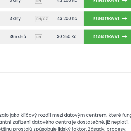
3 dny
43 200 Kč
REGISTROVAT
EN
3 dny
43 200 Kč
REGISTROVAT
EN/CZ
365 dnů
30 250 Kč
REGISTROVAT
EN
zalo jako klíčový rozdíl mezi datovým centrem, které fun
ntní zařízení datového centra je dostatečné, již neplatí,
šinu prostojů způsobuje lidský faktor. Zásady, procesy,