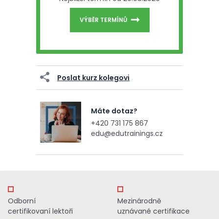
VÝBĚR TERMÍNŮ
Poslat kurz kolegovi
Máte dotaz?
+420 731 175 867
edu@edutrainings.cz
Odborní
Mezinárodně
certifikovaní lektoři
uznávané certifikace