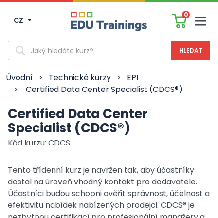
0
CZ
Men
Vyhledávání
Úvodní
>
Technické kurzy
>
EPI
>
Certified Data Center Specialist (CDCS®)
Certified Data Center
Specialist (CDCS®)
Kód kurzu: CDCS
Tento třídenní kurz je navržen tak, aby účastníky
dostal na úroveň vhodný kontakt pro dodavatele.
Účastníci budou schopni ověřit správnost, účelnost a
efektivitu nabídek nabízených prodejci. CDCS® je
nezbytnou certifikací pro profesionální manažery a