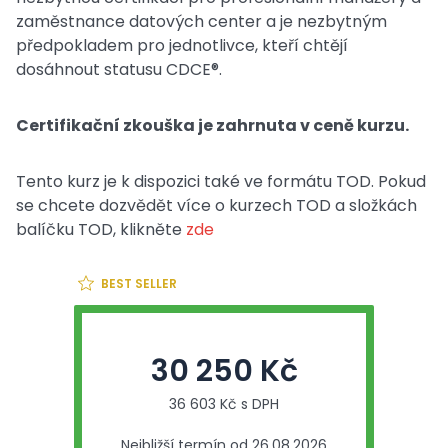
zaměstnance datových center a je nezbytným
předpokladem pro jednotlivce, kteří chtějí
dosáhnout statusu CDCE®.
Certifikační zkouška je zahrnuta v ceně kurzu.
Tento kurz je k dispozici také ve formátu TOD. Pokud
se chcete dozvědět více o kurzech TOD a složkách
balíčku TOD, klikněte
zde
BEST SELLER
30 250 Kč
36 603 Kč s DPH
Nejbližší termín od 26.08.2026