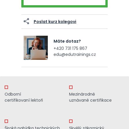
Poslat kurz kolegovi
Máte dotaz?
+420 731 175 867
edu@edutrainings.cz
Odborní
Mezinárodně
certifikovaní lektoři
uznávané certifikace
Široká nabídka technických
Skvělý zákaznický