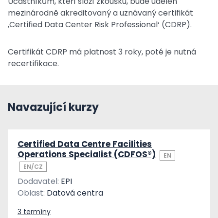
Účastníkům, kteří složí zkoušku, bude udělen
mezinárodně akreditovaný a uznávaný certifikát
‚Certified Data Center Risk Professional‘ (CDRP).
Certifikát CDRP má platnost 3 roky, poté je nutná
recertifikace.
Navazující kurzy
Certified Data Centre Facilities
Operations Specialist (CDFOS®)
EN
EN/CZ
Dodavatel:
EPI
Oblast:
Datová centra
3 termíny