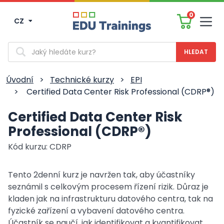
0
CZ
Men
Vyhledávání
Úvodní
>
Technické kurzy
>
EPI
>
Certified Data Center Risk Professional (CDRP®)
Certified Data Center Risk
Professional (CDRP®)
Kód kurzu: CDRP
Tento 2denní kurz je navržen tak, aby účastníky
seznámil s celkovým procesem řízení rizik. Důraz je
kladen jak na infrastrukturu datového centra, tak na
fyzické zařízení a vybavení datového centra.
Účastník se naučí, jak identifikovat a kvantifikovat