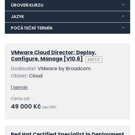
ÚROVEŇ KURZU
JAZYK
POČÁTEČNÍ TERMÍN
VMware Cloud Director: Deploy,
Configure, Manage [V10.6]
EN/CZ
Dodavatel:
VMware by Broadcom
Oblast:
Cloud
1 termín
Cena od:
49 000 Kč
bez DPH
Red Hat Certified Specialist in Deployment