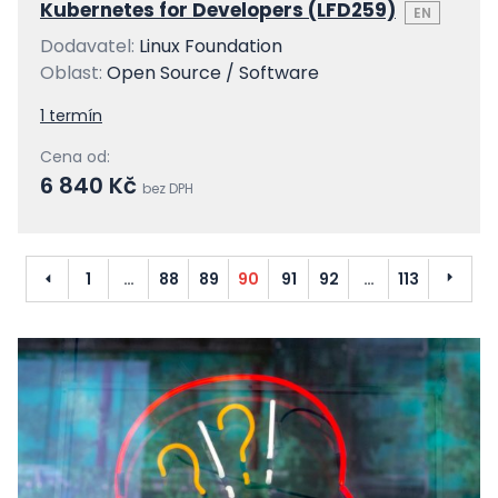
Kubernetes for Developers (LFD259)
EN
Dodavatel:
Linux Foundation
Oblast:
Open Source / Software
1 termín
Cena od:
6 840 Kč
bez DPH
Předchozí
Další
1
…
88
89
90
91
92
…
113