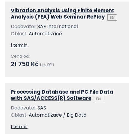
Vibration Analysis Using Finite Element
Analysis (FEA) Web Seminar RePlay
EN
Dodavatel:
SAE International
Oblast:
Automatizace
1 termín
Cena od:
21 750 Kč
bez DPH
Processing Database and PC File Data
with SAS/ACCESS(R) Software
EN
Dodavatel:
SAS
Oblast:
Automatizace / Big Data
1 termín