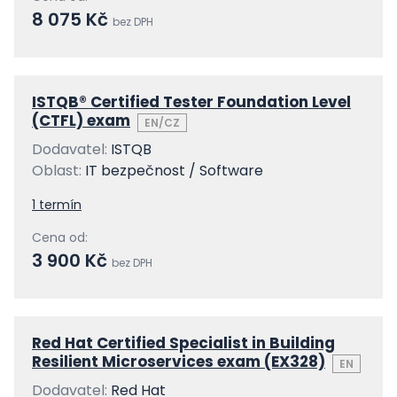
8 075 Kč
bez DPH
ISTQB® Certified Tester Foundation Level
(CTFL) exam
EN/CZ
Dodavatel:
ISTQB
Oblast:
IT bezpečnost / Software
1 termín
Cena od:
3 900 Kč
bez DPH
Red Hat Certified Specialist in Building
Resilient Microservices exam (EX328)
EN
Dodavatel:
Red Hat