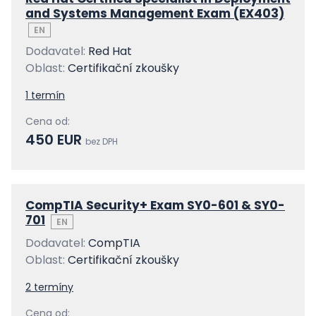
and Systems Management Exam (EX403)
EN
Dodavatel:
Red Hat
Oblast:
Certifikační zkoušky
1 termín
Cena od:
450 EUR
bez DPH
CompTIA Security+ Exam SY0-601 & SY0-
701
EN
Dodavatel:
CompTIA
Oblast:
Certifikační zkoušky
2 termíny
Cena od: