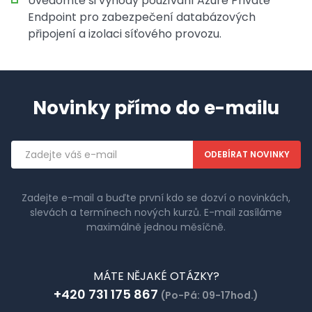
Uvědomte si výhody používání Azure Private
Endpoint pro zabezpečení databázových
připojení a izolaci síťového provozu.
Novinky přímo do e-mailu
Emailová
adresa
Zadejte e-mail a buďte první kdo se dozví o novinkách,
slevách a termínech nových kurzů. E-mail zasíláme
maximálně jednou měsíčně.
MÁTE NĚJAKÉ OTÁZKY?
+420 731 175 867
(Po-Pá: 09-17hod.)