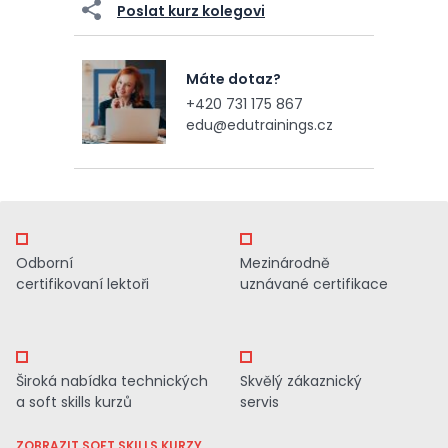
Poslat kurz kolegovi
Máte dotaz?
+420 731 175 867
edu@edutrainings.cz
Odborní
Mezinárodně
certifikovaní lektoři
uznávané certifikace
Široká nabídka technických
Skvělý zákaznický
a soft skills kurzů
servis
ZOBRAZIT SOFT SKILLS KURZY