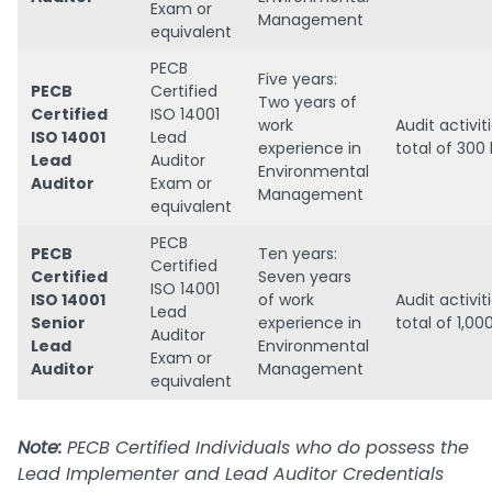
Exam or
Management
equivalent
PECB
Five years:
PECB
Certified
Two years of
Certified
ISO 14001
work
Audit activiti
ISO 14001
Lead
experience in
total of 300
Lead
Auditor
Environmental
Auditor
Exam or
Management
equivalent
PECB
PECB
Ten years:
Certified
Certified
Seven years
ISO 14001
ISO 14001
of work
Audit activiti
Lead
Senior
experience in
total of 1,00
Auditor
Lead
Environmental
Exam or
Auditor
Management
equivalent
Note:
PECB Certified Individuals who do possess the
Lead Implementer and Lead Auditor Credentials