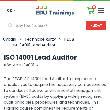
0
CZ
Men
Vyhledávání
Úvodní
>
Technické kurzy
>
PECB
>
ISO 14001 Lead Auditor
ISO 14001 Lead Auditor
Kód kurzu: 14001LA
The PECB ISO 14001 Lead Auditor training course
enables you to acquire the necessary competencies
to conduct effective environmental management
system (EMS) audits by applying widely recognized
audit principles, procedures, and techniques. This
training course combines the requirements of