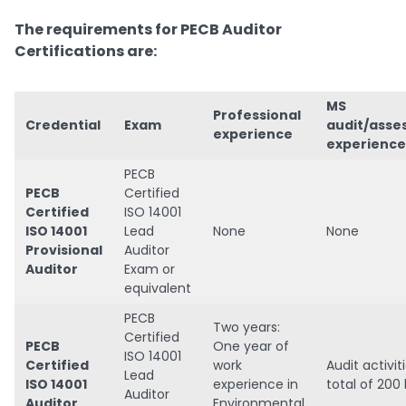
The requirements for PECB Auditor
Certifications are:
MS
Professional
Credential
Exam
audit/ass
experience
experience
PECB
PECB
Certified
Certified
ISO 14001
ISO 14001
Lead
None
None
Provisional
Auditor
Auditor
Exam or
equivalent
PECB
Two years:
Certified
PECB
One year of
ISO 14001
Certified
work
Audit activiti
Lead
ISO 14001
experience in
total of 200
Auditor
Auditor
Environmental