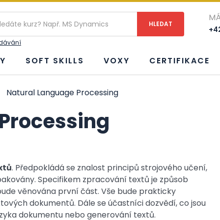
MÁ
+42
edávání
Y
SOFT SKILLS
VOXY
CERTIFIKACE
Natural Language Processing
 Processing
xtů
. Předpokládá se znalost principů strojového učení,
opakovány. Specifikem zpracování textů je způsob
bude věnována první část. Vše bude prakticky
textových dokumentů. Dále se účastníci dozvědí, co jsou
 jazyka dokumentu nebo generování textů.