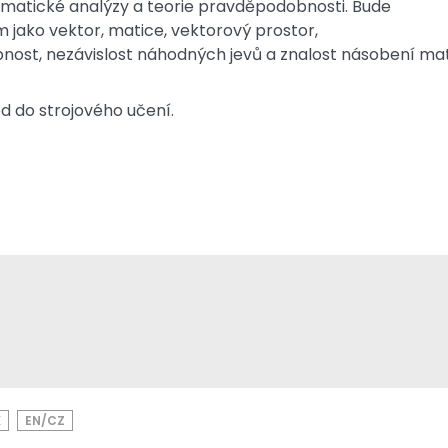
tematické analýzy a teorie pravděpodobnosti. Bude
ako vektor, matice, vektorový prostor,
st, nezávislost náhodných jevů a znalost násobení mat
od do strojového učení.
K
EN/CZ