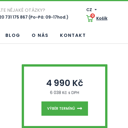
TE NĚJAKÉ OTÁZKY?
CZ
0
0 731 175 867 (Po-Pá: 09-17hod.)
Košík
BLOG
O NÁS
KONTAKT
4 990 Kč
6 038 Kč s DPH
VÝBĚR TERMÍNŮ