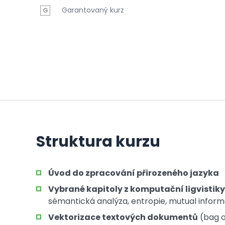
Garantovaný kurz
G
Struktura kurzu
Úvod do zpracování přirozeného jazyka
Vybrané kapitoly z komputační ligvistiky
sémantická analýza, entropie, mutual informa
Vektorizace textových dokumentů
(bag o