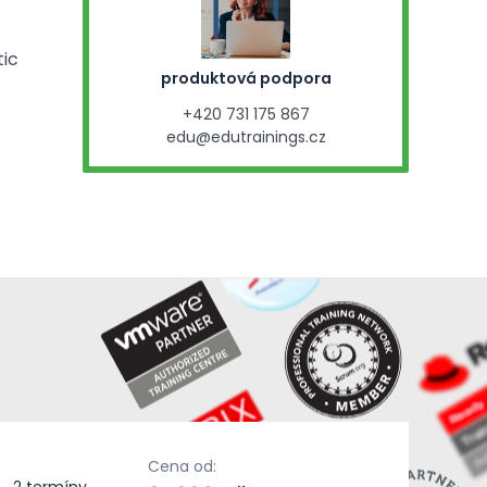
ic
produktová podpora
+420 731 175 867
edu@edutrainings.cz
Cena od: