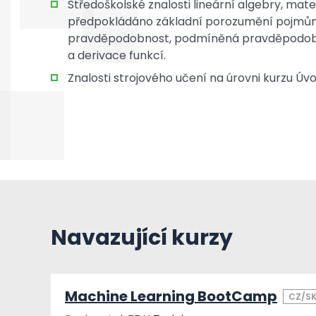
Středoškolské znalosti lineární algebry, ma
předpokládáno základní porozumění pojmům j
pravděpodobnost, podmíněná pravděpodobno
a derivace funkcí.
Znalosti strojového učení na úrovni kurzu Úv
Navazující kurzy
Machine Learning BootCamp
CZ/S