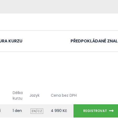
URA KURZU
PŘEDPOKLÁDANÉ ZNAL
Délka
Jazyk
Cena bez DPH
kurzu
í
1 den
4 990 Kč
REGISTROVAT
EN/CZ