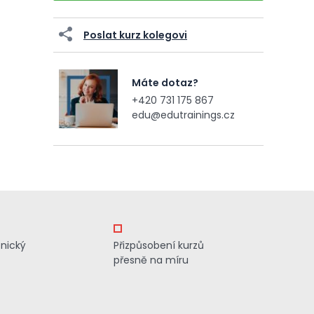
Poslat kurz kolegovi
Máte dotaz?
+420 731 175 867
edu@edutrainings.cz
znický
Přizpůsobení kurzů
přesně na míru