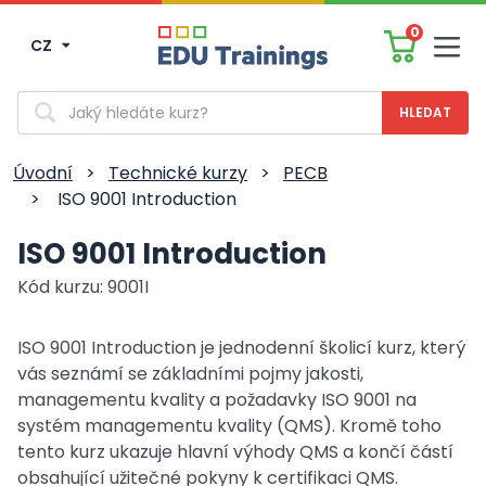
0
CZ
Men
Vyhledávání
Úvodní
>
Technické kurzy
>
PECB
>
ISO 9001 Introduction
ISO 9001 Introduction
Kód kurzu: 9001I
ISO 9001 Introduction je jednodenní školicí kurz, který
vás seznámí se základními pojmy jakosti,
managementu kvality a požadavky ISO 9001 na
systém managementu kvality (QMS). Kromě toho
tento kurz ukazuje hlavní výhody QMS a končí částí
obsahující užitečné pokyny k certifikaci QMS.