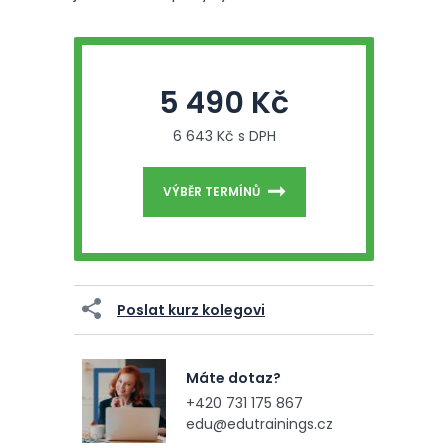
5 490 Kč
6 643 Kč s DPH
VÝBĚR TERMÍNŮ
Poslat kurz kolegovi
Máte dotaz?
+420 731 175 867
edu@edutrainings.cz