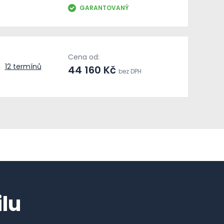
GARANTOVANÝ
Cena od:
12 termínů
44 160 Kč
bez DPH
lu