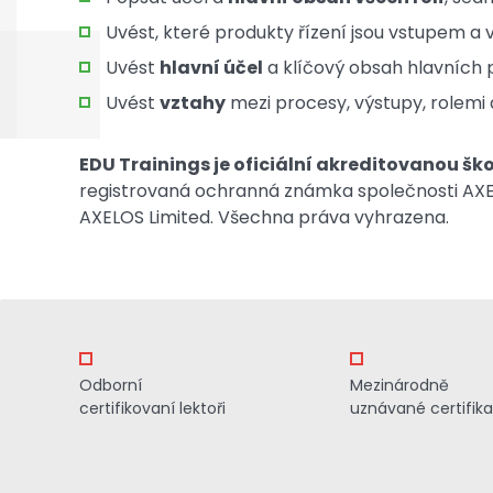
Uvést, které produkty řízení jsou vstupem a
Uvést
hlavní účel
a klíčový obsah hlavních 
Uvést
vztahy
mezi procesy, výstupy, rolemi 
EDU Trainings je oficiální akreditovanou šk
registrovaná ochranná známka společnosti AXEL
AXELOS Limited. Všechna práva vyhrazena.
Odborní
Mezinárodně
certifikovaní lektoři
uznávané certifik