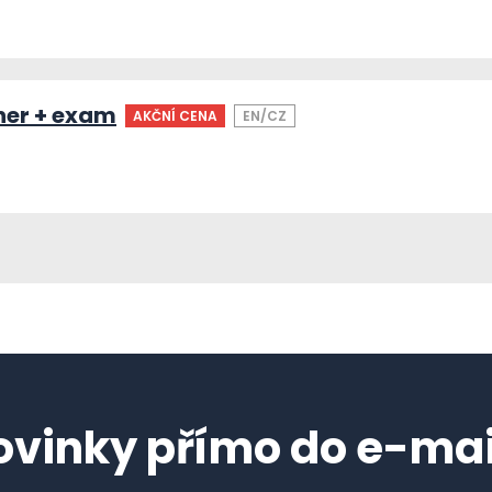
ner + exam
AKČNÍ CENA
EN/CZ
ovinky přímo do e-mai