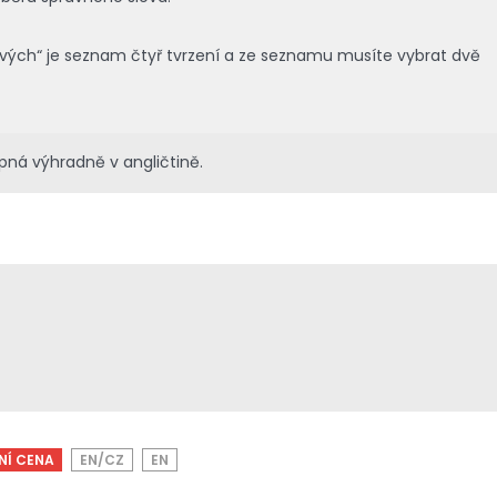
vých“ je seznam čtyř tvrzení a ze seznamu musíte vybrat dvě
pná výhradně v angličtině.
NÍ CENA
EN/CZ
EN