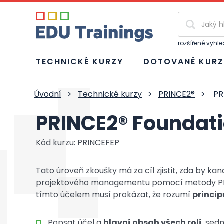
Vyhledávání
rozšířené vyhl
TECHNICKÉ KURZY
DOTOVANÉ KURZ
Úvodní
>
Technické kurzy
>
PRINCE2®
>
PR
PRINCE2® Foundat
Kód kurzu: PRINCEFEP
Tato úroveň zkoušky má za cíl zjistit, zda by k
projektového managementu pomocí metody PRIN
tímto účelem musí prokázat, že rozumí
princip
Popsat účel a
hlavní obsah všech rolí
, sed