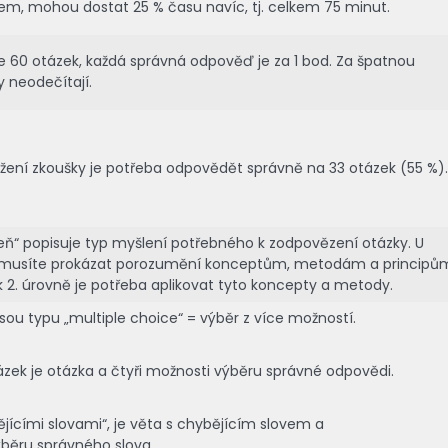
m, mohou dostat 25 % času navíc, tj. celkem 75 minut.
 60 otázek, každá správná odpověď je za 1 bod. Za špatnou
 neodečítají.
ení zkoušky je potřeba odpovědět správně na 33 otázek (55 %).
ň“ popisuje typ myšlení potřebného k zodpovězení otázky. U
ě musíte prokázat porozumění konceptům, metodám a principů
k 2. úrovně je potřeba aplikovat tyto koncepty a metody.
sou typu „multiple choice“ = výběr z více možností.
tázek je otázka a čtyři možnosti výběru správné odpovědi.
ějícími slovami“, je věta s chybějícím slovem a
ýběru správného slova.