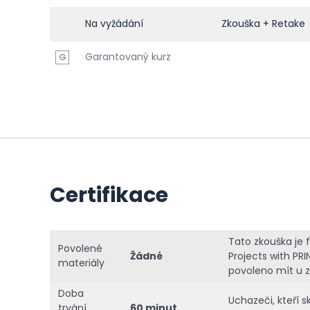
Na vyžádání
Zkouška + Retake
Garantovaný kurz
G
Certifikace
Tato zkouška je
Povolené
Žádné
Projects with PRI
materiály
povoleno mít u z
Doba
Uchazeči, kteří s
trvání
60 minut