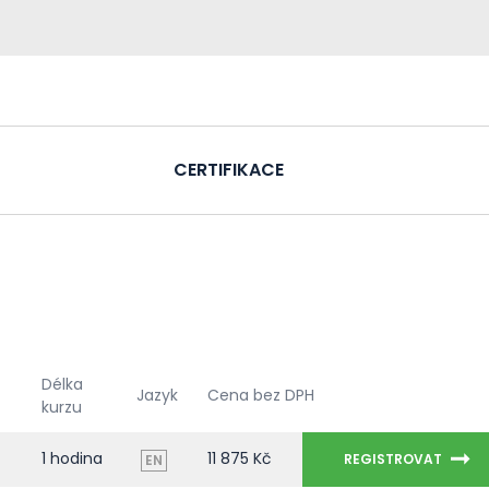
CERTIFIKACE
Délka
Jazyk
Cena bez DPH
kurzu
1 hodina
11 875 Kč
REGISTROVAT
EN