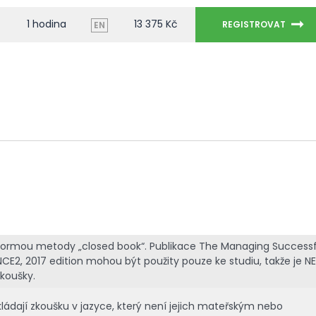
1 hodina
13 375 Kč
REGISTROVAT
EN
 formou metody „closed book“. Publikace The Managing Successf
NCE2, 2017 edition mohou být použity pouze ke studiu, takže je NE
koušky.
kládají zkoušku v jazyce, který není jejich mateřským nebo