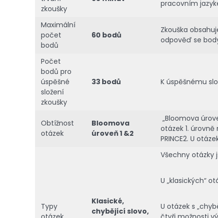
pracovním jazyke
zkoušky
Maximální
Zkouška obsahuje
počet
60 bodů
odpověď se body
bodů
Počet
bodů pro
úspěšné
33 bodů
K úspěšnému slož
složení
zkoušky
„Bloomova úrove
Obtížnost
Bloomova
otázek 1. úrovn
otázek
úroveň 1 &2
PRINCE2. U otáze
Všechny otázky j
U „klasických“ o
Klasické,
Typy
U otázek s „chyb
chybějící slovo,
otázek
čtyři možnosti v