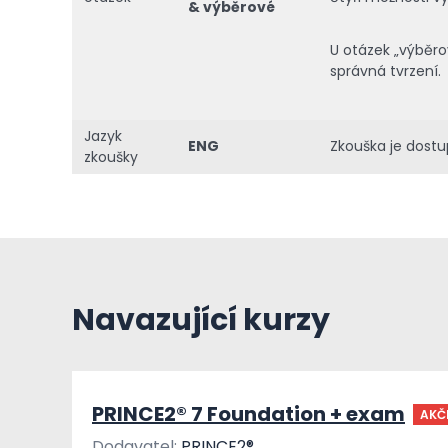
& výběrové
U otázek „výběro
správná tvrzení.
Jazyk
ENG
Zkouška je dostu
zkoušky
Navazující kurzy
PRINCE2® 7 Foundation + exam
AKČ
Dodavatel:
PRINCE2®