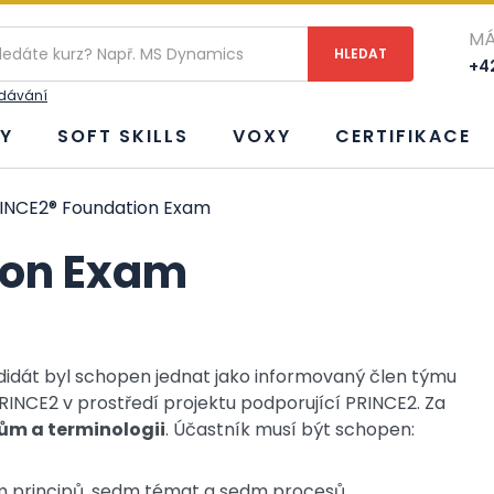
MÁ
+42
edávání
Y
SOFT SKILLS
VOXY
CERTIFIKACE
INCE2® Foundation Exam
ion Exam
andidát byl schopen jednat jako informovaný člen týmu
CE2 v prostředí projektu podporující PRINCE2. Za
ům a terminologii
. Účastník musí být schopen:
m principů, sedm témat a sedm procesů.