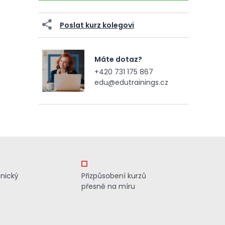
Poslat kurz kolegovi
Máte dotaz?
+420 731 175 867
edu@edutrainings.cz
znický
Přizpůsobení kurzů
přesně na míru