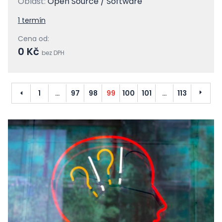
Oblast:
Open Source / Software
1 termín
Cena od:
0 Kč
bez DPH
Předchozí
Další
1
…
97
98
99
100
101
…
113