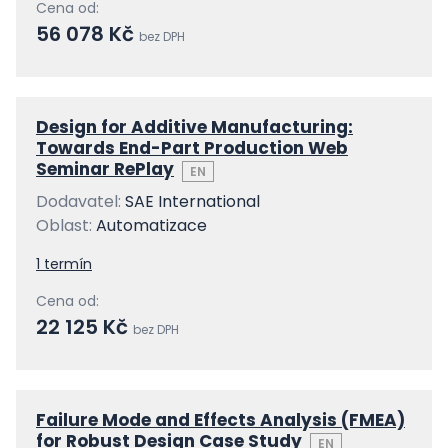
Cena od:
56 078 Kč
bez DPH
Design for Additive Manufacturing:
Towards End-Part Production Web
Seminar RePlay
EN
Dodavatel:
SAE International
Oblast:
Automatizace
1 termín
Cena od:
22 125 Kč
bez DPH
Failure Mode and Effects Analysis (FMEA)
for Robust Design Case Study
EN