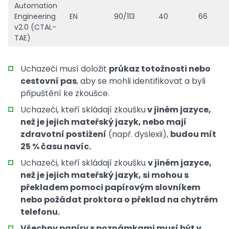
Automation
Engineering
EN
90/113
40
66
v2.0 (CTAL-
TAE)
Uchazeči musí doložit
průkaz totožnosti nebo
cestovní pas
, aby se mohli identifikovat a byli
připuštění ke zkoušce.
Uchazeči, kteří skládají zkoušku
v jiném jazyce,
než je jejich mateřský jazyk, nebo mají
zdravotní postižení
(např. dyslexii),
budou mít
25 % času navíc.
Uchazeči, kteří skládají zkoušku
v jiném jazyce,
než je jejich mateřský jazyk, si mohou s
překladem pomoci papírovým slovníkem
nebo požádat proktora o překlad na chytrém
telefonu.
Všechny papíry s poznámkami musí být v