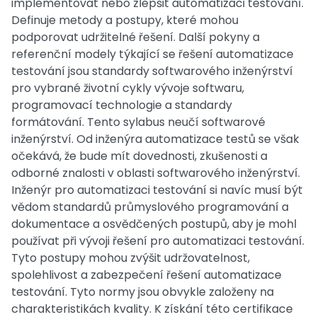
implementovat nebo zlepšit automatizaci testování.
Definuje metody a postupy, které mohou
podporovat udržitelné řešení. Další pokyny a
referenční modely týkající se řešení automatizace
testování jsou standardy softwarového inženýrství
pro vybrané životní cykly vývoje softwaru,
programovací technologie a standardy
formátování. Tento sylabus neučí softwarové
inženýrství. Od inženýra automatizace testů se však
očekává, že bude mít dovednosti, zkušenosti a
odborné znalosti v oblasti softwarového inženýrství.
Inženýr pro automatizaci testování si navíc musí být
vědom standardů průmyslového programování a
dokumentace a osvědčených postupů, aby je mohl
používat při vývoji řešení pro automatizaci testování.
Tyto postupy mohou zvýšit udržovatelnost,
spolehlivost a zabezpečení řešení automatizace
testování. Tyto normy jsou obvykle založeny na
charakteristikách kvality. K získání této certifikace