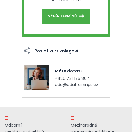
VÝBĚR TERMÍNŮ
Poslat kurz kolegovi
Máte dotaz?
+420 731 175 867
edu@edutrainings.cz
Odborní
Mezinárodně
certifikovaní lektoři
uznávané certifikace