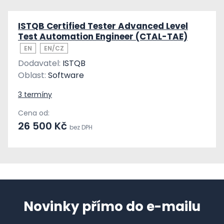
ISTQB Certified Tester Advanced Level
Test Automation Engineer (CTAL-TAE)
EN
EN/CZ
Dodavatel:
ISTQB
Oblast:
Software
3 termíny
Cena od:
26 500 Kč
bez DPH
Novinky přímo do e-mailu