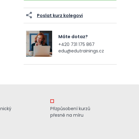
Poslat kurz kolegovi
Máte dotaz?
+420 731 175 867
edu@edutrainings.cz
znický
Přizpůsobení kurzů
přesně na míru