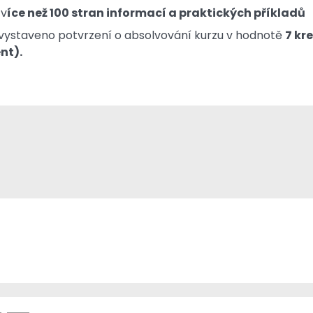
 v
íce než 100 stran informací a praktických příkladů
e vystaveno potvrzení o absolvování kurzu v hodnotě
7 kr
nt).