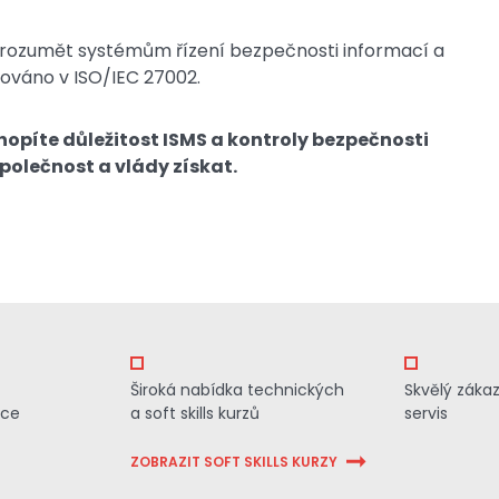
orozumět systémům řízení bezpečnosti informací a
kováno v ISO/IEC 27002.
opíte důležitost ISMS a kontroly bezpečnosti
polečnost a vlády získat.
Široká nabídka technických
Skvělý záka
ace
a soft skills kurzů
servis
ZOBRAZIT SOFT SKILLS KURZY