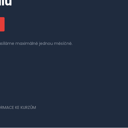
lu
 zasíláme maximálně jednou měsíčně.
ORMACE KE KURZŮM