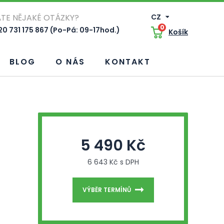
TE NĚJAKÉ OTÁZKY?
CZ
0
0 731 175 867 (Po-Pá: 09-17hod.)
Košík
BLOG
O NÁS
KONTAKT
5 490 Kč
6 643 Kč s DPH
VÝBĚR TERMÍNŮ