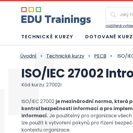
Vyhledávání
rozšířené vyhl
TECHNICKÉ KURZY
DOTOVANÉ KURZ
Úvodní
>
Technické kurzy
>
PECB
>
ISO/IE
ISO/IEC 27002 Intr
Kód kurzu: 27002I
ISO/IEC 27002
je mezinárodní norma, která p
kontrol bezpečnosti informací a pro imple
informací.
Je použitelný pro organizace všech
lze použít k vytvoření pokynů pro řízení bezp
kontextu organizace.