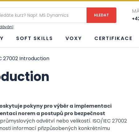
MÁ
+42
edávání
Y
SOFT SKILLS
VOXY
CERTIFIKACE
C 27002 Introduction
oduction
oskytuje pokyny pro výběr a implementaci
mentaci norem a postupů pro bezpečnost
 průmyslových odvětví nebo velikostí. ISO/IEC 27002
ečnosti informací přizpůsobených konkrétnímu