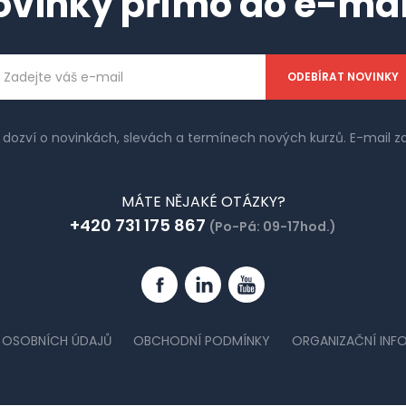
ovinky přímo do e-mai
ailová
dresa
e dozví o novinkách, slevách a termínech nových kurzů. E-mail
MÁTE NĚJAKÉ OTÁZKY?
+420 731 175 867
(Po-Pá: 09-17hod.)
Facebook
Linkedin
YouTube
 OSOBNÍCH ÚDAJŮ
OBCHODNÍ PODMÍNKY
ORGANIZAČNÍ INF