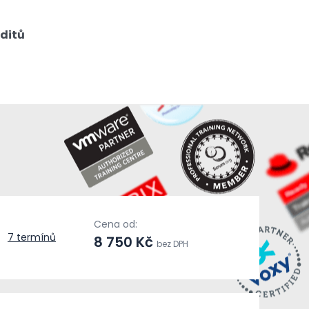
editů
Cena od:
7 termínů
8 750 Kč
bez DPH