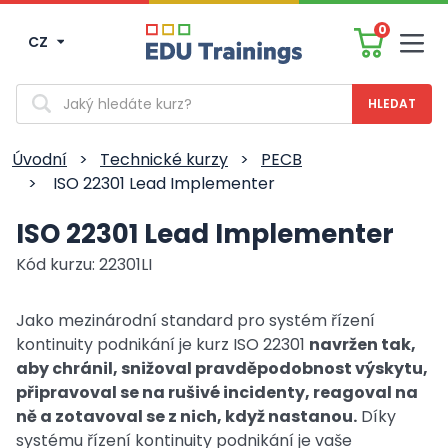
0
CZ
Men
Vyhledávání
Úvodní
>
Technické kurzy
>
PECB
>
ISO 22301 Lead Implementer
ISO 22301 Lead Implementer
Kód kurzu: 22301LI
Jako mezinárodní standard pro systém řízení
kontinuity podnikání je kurz ISO 22301
navržen tak,
aby chránil, snižoval pravděpodobnost výskytu,
připravoval se na rušivé incidenty, reagoval na
ně a zotavoval se z nich, když nastanou.
Díky
systému řízení kontinuity podnikání je vaše