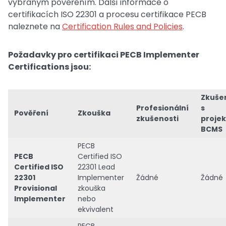
vybraným pověřením. Další informace o
certifikacích ISO 22301 a procesu certifikace PECB
naleznete na
Certification Rules and Policies
.
Požadavky pro certifikaci PECB Implementer
Certifications jsou:
Zkuše
Profesionální
s
Pověření
Zkouška
zkušenosti
proje
BCMS
PECB
PECB
Certified ISO
Certified ISO
22301 Lead
22301
Implementer
Žádné
Žádné
Provisional
zkouška
Implementer
nebo
ekvivalent