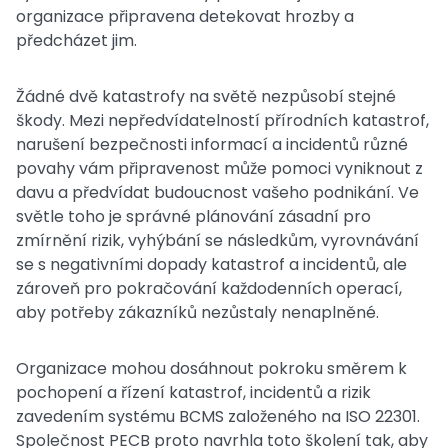
organizace připravena detekovat hrozby a
předcházet jim.
Žádné dvě katastrofy na světě nezpůsobí stejné
škody. Mezi nepředvídatelností přírodních katastrof,
narušení bezpečnosti informací a incidentů různé
povahy vám připravenost může pomoci vyniknout z
davu a předvídat budoucnost vašeho podnikání. Ve
světle toho je správné plánování zásadní pro
zmírnění rizik, vyhýbání se následkům, vyrovnávání
se s negativními dopady katastrof a incidentů, ale
zároveň pro pokračování každodenních operací,
aby potřeby zákazníků nezůstaly nenaplněné.
Organizace mohou dosáhnout pokroku směrem k
pochopení a řízení katastrof, incidentů a rizik
zavedením systému BCMS založeného na ISO 22301.
Společnost PECB proto navrhla toto školení tak, aby