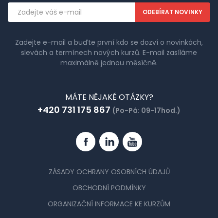
Emailová
adresa
Zadejte e-mail a buďte první kdo se dozví o novinkách,
slevách a termínech nových kurzů. E-mail zasíláme
maximálně jednou měsíčně.
MÁTE NĚJAKÉ OTÁZKY?
+420 731 175 867
(Po-Pá: 09-17hod.)
Facebook
Linkedin
YouTube
ZÁSADY OCHRANY OSOBNÍCH ÚDAJŮ
OBCHODNÍ PODMÍNKY
ORGANIZAČNÍ INFORMACE KE KURZŮM