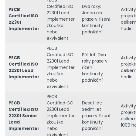
PECB
Certified ISO
Dva roky:
PECB
Aktivit
22301 Lead
Jeden rok
Certified ISO
projekt
Implementer
praxe v řízení
22301
celkem
zkouška
kontinuity
Implementer
hodin
nebo
podnikání
ekvivalent
PECB
Certified ISO
Pět let: Dva
PECB
Aktivit
22301 Lead
roky praxe v
Certified ISO
projekt
Implementer
řízení
22301 Lead
celkem
zkouška
kontinuity
Implementer
hodin
nebo
podnikání
ekvivalent
PECB
PECB
Certified ISO
Deset let:
Aktivit
Certified ISO
22301 Lead
Sedm let
projekt
22301 Senior
Implementer
praxe v řízení
celke
Lead
zkouška
kontinuity
1000 h
Implementer
nebo
podnikání
ekvivalent