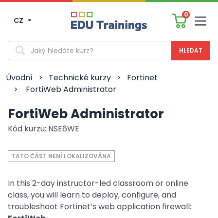
0
CZ
Men
Vyhledávání
Úvodní
>
Technické kurzy
>
Fortinet
>
FortiWeb Administrator
FortiWeb Administrator
Kód kurzu: NSE6WE
TATO ČÁST NENÍ LOKALIZOVÁNA
In this 2-day instructor-led classroom or online
class, you will learn to deploy, configure, and
troubleshoot Fortinet’s web application firewall: