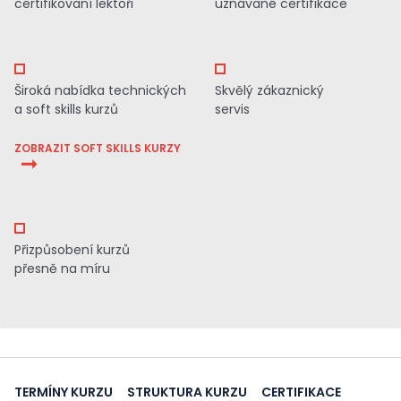
certifikovaní lektoři
uznávané certifikace
Široká nabídka technických
Skvělý zákaznický
a soft skills kurzů
servis
ZOBRAZIT SOFT SKILLS KURZY
Přizpůsobení kurzů
přesně na míru
TERMÍNY KURZU
STRUKTURA KURZU
CERTIFIKACE