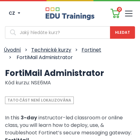
0
CZ
Men
Vyhledávání
Úvodní
>
Technické kurzy
>
Fortinet
>
FortiMail Administrator
FortiMail Administrator
Kód kurzu: NSE6MA
TATO ČÁST NENÍ LOKALIZOVÁNA
In this
3-day
instructor-led classroom or online
class, you will learn how to deploy, use, &
troubleshoot Fortinet’s secure messaging gateway: