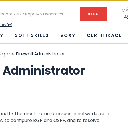
MÁ
+42
edávání
Y
SOFT SKILLS
VOXY
CERTIFIKACE
rprise Firewall Administrator
l Administrator
e and fix the most common issues in networks with
 how to configure BGP and OSPF, and to resolve