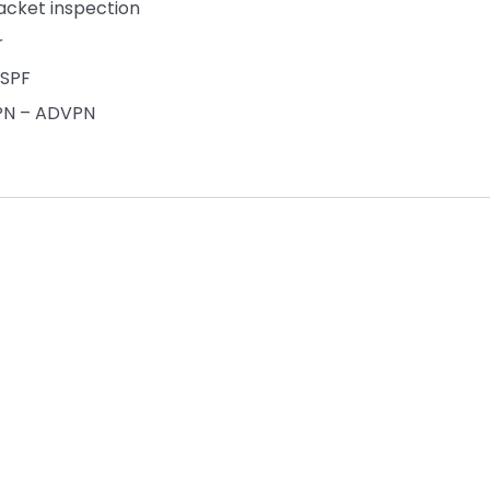
acket inspection
r
OSPF
PN – ADVPN