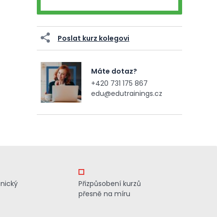
Poslat kurz kolegovi
Máte dotaz?
+420 731 175 867
edu@edutrainings.cz
znický
Přizpůsobení kurzů
přesně na míru