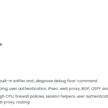
to
:
 built-in sniffer and „diagnose debug flow“ command
shaping, user authentication, IPsec, web proxy, BGP, OSPF a
h CPU, firewall policies, session helpers, user authenticat
eb proxy, routing