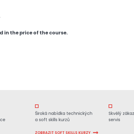
.
d in the price of the course.
Široká nabídka technických
Skvělý záka
ace
a soft skills kurzů
servis
ZOBRAZIT SOFT SKILLS KURZY