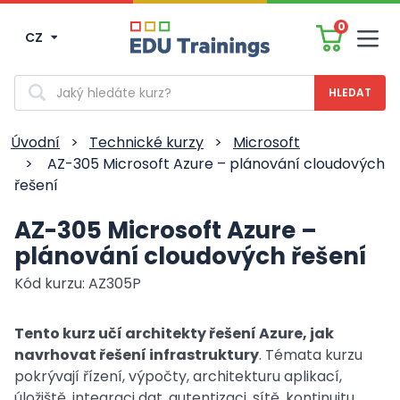
0
CZ
Men
Vyhledávání
Úvodní
>
Technické kurzy
>
Microsoft
>
AZ-305 Microsoft Azure – plánování cloudových
řešení
AZ-305 Microsoft Azure –
plánování cloudových řešení
Kód kurzu: AZ305P
Tento kurz učí architekty řešení Azure, jak
navrhovat řešení infrastruktury
. Témata kurzu
pokrývají řízení, výpočty, architekturu aplikací,
úložiště, integraci dat, autentizaci, sítě, kontinuitu