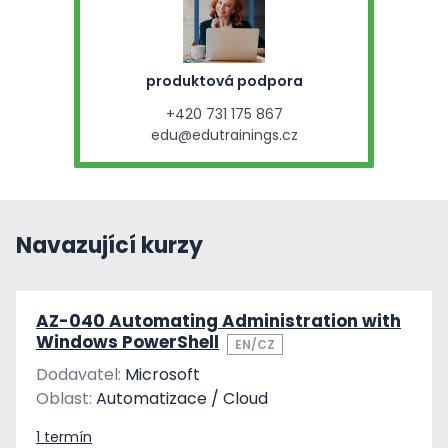
produktová podpora
+420 731 175 867
edu@edutrainings.cz
Navazující kurzy
AZ-040 Automating Administration with
Windows PowerShell
EN/CZ
Dodavatel:
Microsoft
Oblast:
Automatizace / Cloud
1 termín