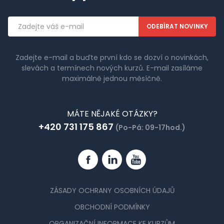
Emailová
adresa
Zadejte e-mail a buďte první kdo se dozví o novinkách,
slevách a termínech nových kurzů. E-mail zasíláme
maximálně jednou měsíčně.
MÁTE NĚJAKÉ OTÁZKY?
+420 731 175 867
(Po-Pá: 09-17hod.)
Facebook
Linkedin
YouTube
ZÁSADY OCHRANY OSOBNÍCH ÚDAJŮ
OBCHODNÍ PODMÍNKY
ORGANIZAČNÍ INFORMACE KE KURZŮM