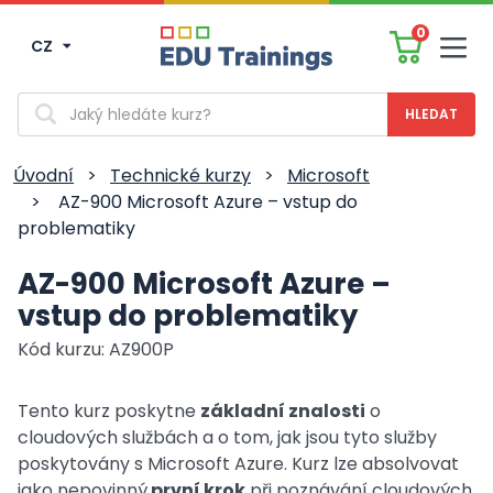
0
CZ
Men
Vyhledávání
Úvodní
>
Technické kurzy
>
Microsoft
>
AZ-900 Microsoft Azure – vstup do
problematiky
AZ-900 Microsoft Azure –
vstup do problematiky
Kód kurzu: AZ900P
Tento kurz poskytne
základní znalosti
o
cloudových službách a o tom, jak jsou tyto služby
poskytovány s Microsoft Azure. Kurz lze absolvovat
jako nepovinný
první krok
při poznávání cloudových