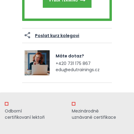
VÝBĚR TERMÍNŮ
Poslat kurz kolegovi
Máte dotaz?
+420 731 175 867
edu@edutrainings.cz
Odborní
Mezinárodně
certifikovaní lektoři
uznávané certifikace