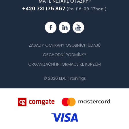
MÁTE NĚJAKÉ OTÁZKY?
+420 731 175 867
(Po-Pá: 09-17hod.)
Facebook
Linkedin
YouTube
ZÁSADY OCHRANY OSOBNÍCH ÚDAJŮ
OBCHODNÍ PODMÍNKY
ORGANIZAČNÍ INFORMACE KE KURZŮM
© 2026 EDU Trainings