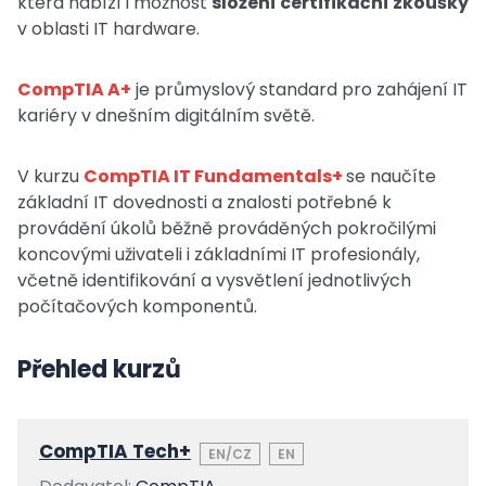
která nabízí i možnost
složení certifikační zkoušky
v oblasti IT hardware.
CompTIA A+
je průmyslový standard pro zahájení IT
kariéry v dnešním digitálním světě.
V kurzu
CompTIA IT Fundamentals+
se naučíte
základní IT dovednosti a znalosti potřebné k
provádění úkolů běžně prováděných pokročilými
koncovými uživateli i základními IT profesionály,
včetně identifikování a vysvětlení jednotlivých
počítačových komponentů.
Přehled kurzů
CompTIA Tech+
EN/CZ
EN