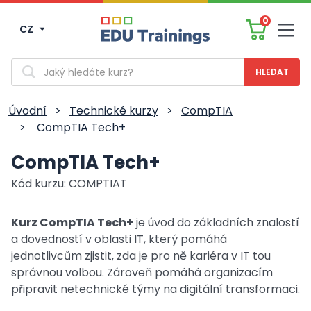
0
CZ
Men
Vyhledávání
Úvodní
>
Technické kurzy
>
CompTIA
>
CompTIA Tech+
CompTIA Tech+
Kód kurzu: COMPTIAT
Kurz CompTIA Tech+
je úvod do základních znalostí
a dovedností v oblasti IT, který pomáhá
jednotlivcům zjistit, zda je pro ně kariéra v IT tou
správnou volbou. Zároveň pomáhá organizacím
připravit netechnické týmy na digitální transformaci.