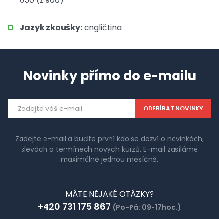
650 (z 900)
Jazyk zkoušky:
angličtina
Novinky přímo do e-mailu
Emailová
adresa
Zadejte e-mail a buďte první kdo se dozví o novinkách,
slevách a termínech nových kurzů. E-mail zasíláme
maximálně jednou měsíčně.
MÁTE NĚJAKÉ OTÁZKY?
+420 731 175 867
(Po-Pá: 09-17hod.)