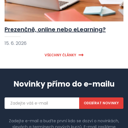
Prezenčně, online nebo eLearning?
15. 6. 2026
VŠECHNY ČLÁNKY
Novinky přímo do e-mailu
Emailová
adresa
Zadejte e-mail a buďte první kdo se dozví o novinkách,
slevách a termínech nových kurzů. E-mail zasíláme