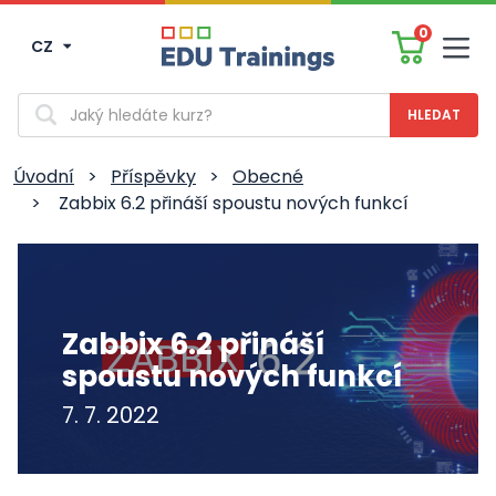
0
CZ
Men
Vyhledávání
Úvodní
>
Příspěvky
>
Obecné
>
Zabbix 6.2 přináší spoustu nových funkcí
Zabbix 6.2 přináší
spoustu nových funkcí
7. 7. 2022