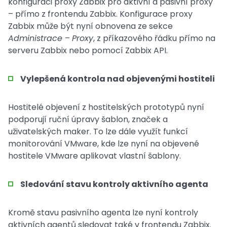
konfiguraci proxy Zabbix pro aktivní a pasivní proxy
– přímo z frontendu Zabbix. Konfigurace proxy
Zabbix může být nyní obnovena ze sekce
Administrace
–
Proxy
, z příkazového řádku přímo na
serveru Zabbix nebo pomocí Zabbix API.
Vylepšená kontrola nad objevenými hostiteli
Hostitelé objevení z hostitelských prototypů nyní
podporují ruční úpravy šablon, značek a
uživatelských maker. To lze dále využít funkcí
monitorování VMware, kde lze nyní na objevené
hostitele VMware aplikovat vlastní šablony.
Sledování stavu kontroly aktivního agenta
Kromě stavu pasivního agenta lze nyní kontroly
aktivních agentů sledovat také v frontendu Zabbix.