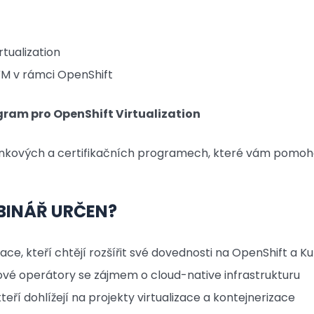
rtualization
VM v rámci OpenShift
ram pro OpenShift Virtualization
nkových a certifikačních programech, které vám pomohou
BINÁŘ URČEN?
zace, kteří chtějí rozšířit své dovednosti na OpenShift a 
ové operátory se zájmem o cloud-native infrastrukturu
eří dohlížejí na projekty virtualizace a kontejnerizace