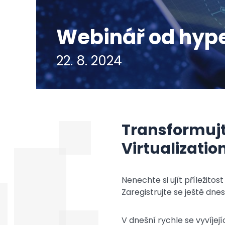
Webinář od hyper
22. 8. 2024
Transformujt
Virtualizatio
Nenechte si ujít příležito
Zaregistrujte se ještě dnes
V dnešní rychle se vyvíjejíc