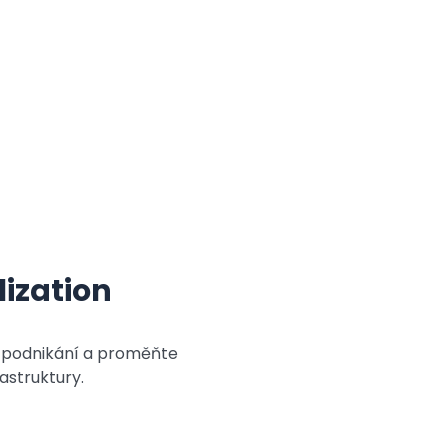
lization
e podnikání a proměňte
rastruktury.