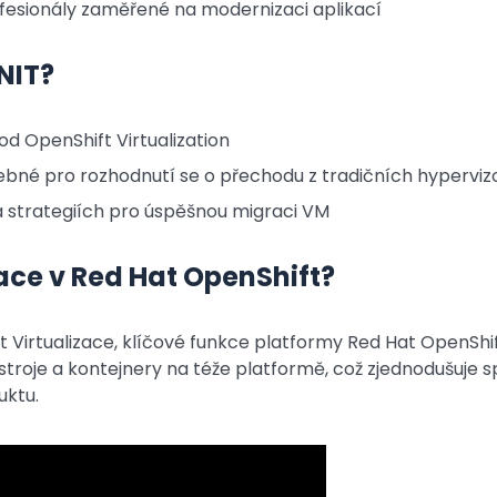
fesionály zaměřené na modernizaci aplikací
NIT?
d OpenShift Virtualization
řebné pro rozhodnutí se o přechodu z tradičních hyperviz
a strategiích pro úspěšnou migraci VM
zace v Red Hat OpenShift?
 Virtualizace, klíčové funkce platformy Red Hat OpenShif
stroje a kontejnery na téže platformě, což zjednodušuje s
uktu.