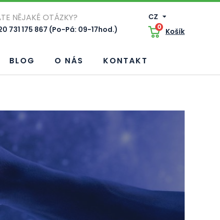
TE NĚJAKÉ OTÁZKY?
CZ
0
0 731 175 867 (Po-Pá: 09-17hod.)
Košík
BLOG
O NÁS
KONTAKT