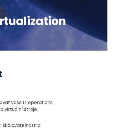
rtualization
t
movat vaše IT operations.
 virtuální stroje.
y, škálovatelnosti a