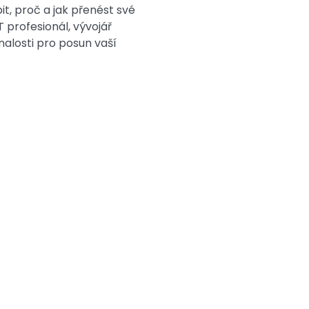
t, proč a jak přenést své
T profesionál, vývojář
alosti pro posun vaší