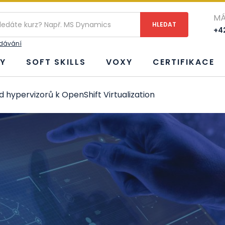
MÁ
+42
edávání
Y
SOFT SKILLS
VOXY
CERTIFIKACE
 hypervizorů k OpenShift Virtualization