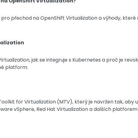
ů na OpenShift Virtualization?
pro přechod na OpenShift Virtualization a výhody, které 
alization
irtualization, jak se integruje s Kubernetes a proč je revol
né platform.
oolkit for Virtualization (MTV), který je navržen tak, aby
are vSphere, Red Hat Virtualization a dalších platforem