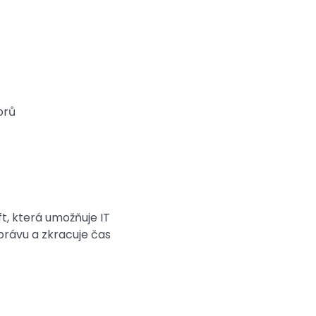
orů
t, která umožňuje IT
právu a zkracuje čas