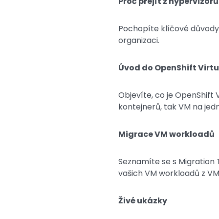
Proč přejít z hypervizor
Pochopíte klíčové důvody 
organizaci.
Úvod do OpenShift Virtu
Objevíte, co je OpenShift V
kontejnerů, tak VM na jed
Migrace VM workloadů
Seznamíte se s Migration T
vašich VM workloadů z VMw
Živé ukázky