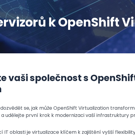
vizorů k OpenShift Vi
e vaši společnost s OpenShif
n
st dozvědět se, jak může OpenShift Virtualization transfor
 a udělejte první krok k modernizaci vaší infrastruktury pro
í IT oblasti je virtualizace klíčem k zajištění vyšší flexibilit