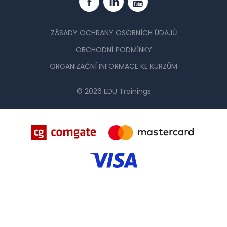
Facebook
Linkedin
YouTube
ZÁSADY OCHRANY OSOBNÍCH ÚDAJŮ
OBCHODNÍ PODMÍNKY
ORGANIZAČNÍ INFORMACE KE KURZŮM
© 2026 EDU Trainings