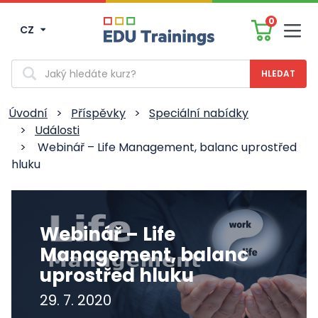
0
CZ
Men
Vyhledávání
Úvodní
>
Příspěvky
>
Speciální nabídky
>
Události
>
Webinář – Life Management, balanc uprostřed
hluku
Webinář – Life
Management, balanc
uprostřed hluku
29. 7. 2020