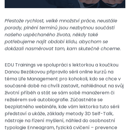
Přestože rychlost, velké množství práce, neustále
porady, plnění termínů jsou nezbytnou součástí
našeho uspěchaného života, někdy také
potřebujeme najít období klidu, abychom se
dokázali nasměrovat tam, kam skutečně chceme.
EDU Trainings ve spolupráci s lektorkou a koučkou
Danou Bezákovou připravilo sérii online kurzů na
téma Life Management pro kohokoli, kdo se chce v
současné době na chvíli zastavit, nahlédnout na svůj
životní příběh a stát se sám sobě manažerem či
režisérem své autobiografie. Zúčastněte se
bezplatného webináře, kde vám lektorka tuto sérii
představí a ukáže, základy metody 3D Self-Talk,
nástroje na řízení myšlení, náhled do osobnostní
typologie Enneagram, fyzická cvičení – prevence