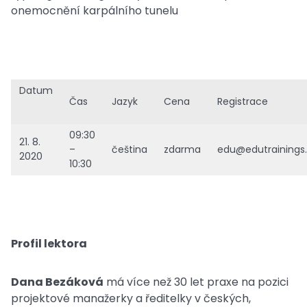
onemocnění karpálního tunelu
Datum
Čas
Jazyk
Cena
Registrace
09:30
21. 8.
–
čeština
zdarma
edu@edutrainings
2020
10:30
Profil lektora
Dana Bezáková
má více než 30 let praxe na pozici
projektové manažerky a ředitelky v českých,