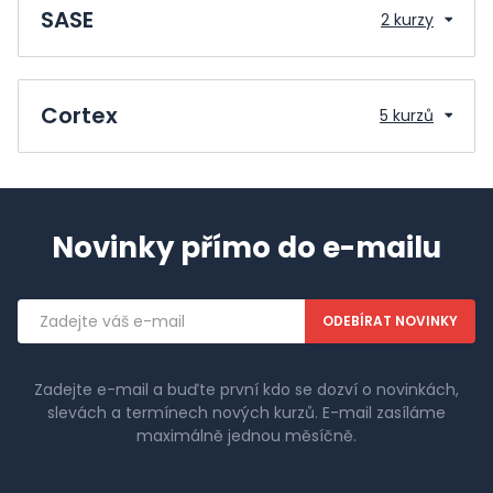
SASE
2 kurzy
Cortex
5 kurzů
Novinky přímo do e-mailu
Emailová
adresa
Zadejte e-mail a buďte první kdo se dozví o novinkách,
slevách a termínech nových kurzů. E-mail zasíláme
maximálně jednou měsíčně.