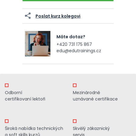
Poslat kurz kolegovi
Máte dotaz?
+420 731 175 867
edu@edutrainings.cz
Odborní
Mezinárodně
certifikovaní lektoři
uznávané certifikace
Široká nabídka technických
Skvělý zákaznický
a soft skills kurzů
servis