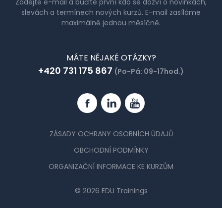
Zadejte e-mail a buďte první kdo se dozví o novinkách,
slevách a termínech nových kurzů. E-mail zasíláme
maximálně jednou měsíčně.
MÁTE NĚJAKÉ OTÁZKY?
+420 731 175 867
(Po-Pá: 09-17hod.)
Facebook
Linkedin
YouTube
ZÁSADY OCHRANY OSOBNÍCH ÚDAJŮ
OBCHODNÍ PODMÍNKY
ORGANIZAČNÍ INFORMACE KE KURZŮM
© 2026 EDU Trainings