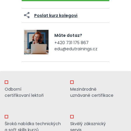
Poslat kurz kolegovi
Máte dotaz?
+420 731 175 867
edu@edutrainings.cz
Odborní
Mezinárodně
certifikovaní lektoři
uznávané certifikace
Široká nabídka technických
Skvělý zákaznický
a soft skills kurzů
servis