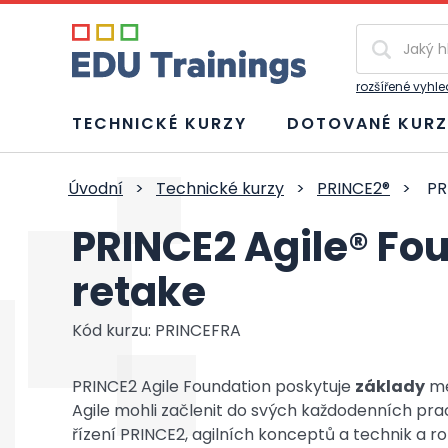
Vyhledávání
rozšířené vyhl
TECHNICKÉ KURZY
DOTOVANÉ KURZ
Úvodní
>
Technické kurzy
>
PRINCE2®
>
PR
PRINCE2 Agile® Fo
retake
Kód kurzu: PRINCEFRA
PRINCE2 Agile Foundation poskytuje
základy
me
Agile mohli začlenit do svých každodenních pra
řízení PRINCE2, agilních konceptů a technik a ro