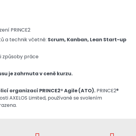
zení PRINCE2
ptů a technik včetně:
Scrum, Kanban, Lean Start-up
mi způsoby práce
su je zahrnuta v ceně kurzu.
licí organizací PRINCE2® Agile (ATO).
PRINCE2®
osti AXELOS Limited, používané se svolením
razena.