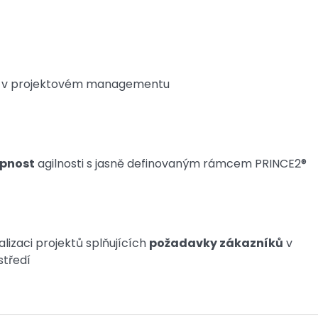
ací v projektovém managementu
pnost
agilnosti s jasně definovaným rámcem PRINCE2®
lizaci projektů splňujících
požadavky zákazníků
v
tředí