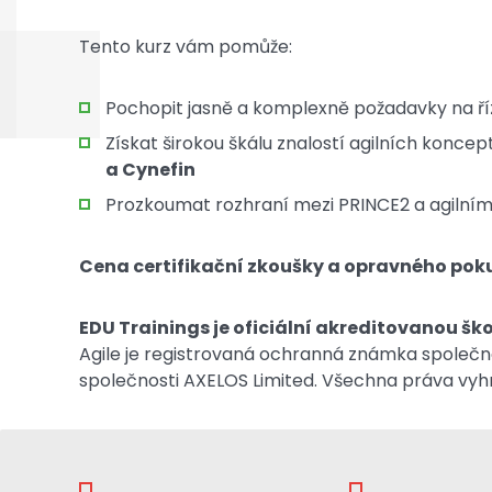
Tento kurz vám pomůže:
Pochopit jasně a komplexně požadavky na ří
Získat širokou škálu znalostí agilních konce
a Cynefin
Prozkoumat rozhraní mezi PRINCE2 a agilní
Cena certifikační zkoušky a opravného poku
EDU Trainings je oficiální akreditovanou ško
Agile je registrovaná ochranná známka společn
společnosti AXELOS Limited. Všechna práva vyh