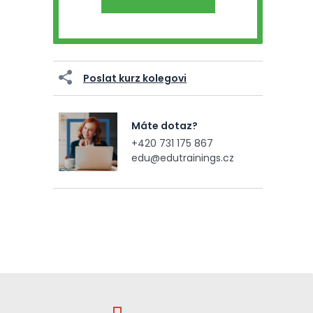
Poslat kurz kolegovi
Máte dotaz?
+420 731 175 867
edu@edutrainings.cz