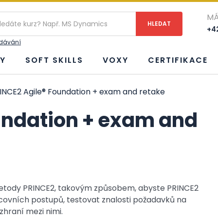
MÁ
+42
edávání
Y
SOFT SKILLS
VOXY
CERTIFIKACE
INCE2 Agile® Foundation + exam and retake
undation + exam and
tody PRINCE2, takovým způsobem, abyste PRINCE2
covních postupů, testovat znalosti požadavků na
zhraní mezi nimi.