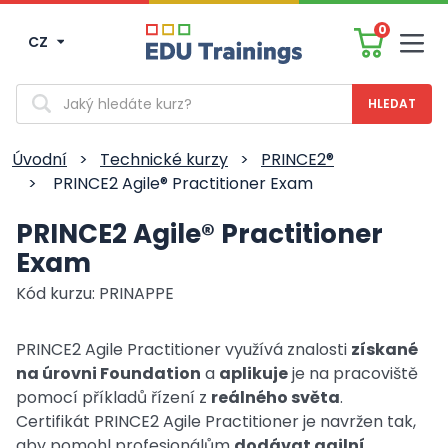
0
CZ
Men
Vyhledávání
Úvodní
>
Technické kurzy
>
PRINCE2®
>
PRINCE2 Agile® Practitioner Exam
PRINCE2 Agile® Practitioner
Exam
Kód kurzu: PRINAPPE
PRINCE2 Agile Practitioner využívá znalosti
získané
na úrovni Foundation
a
aplikuje
je na pracoviště
pomocí příkladů řízení z
reálného světa
.
Certifikát PRINCE2 Agile Practitioner je navržen tak,
aby pomohl profesionálům
dodávat agilní