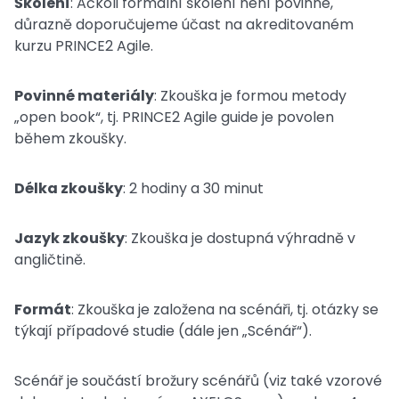
Školení
: Ačkoli formální školení není povinné,
důrazně doporučujeme účast na akreditovaném
kurzu PRINCE2 Agile.
Povinné materiály
: Zkouška je formou metody
„open book“, tj. PRINCE2 Agile guide je povolen
během zkoušky.
Délka zkoušky
: 2 hodiny a 30 minut
Jazyk zkoušky
: Zkouška je dostupná výhradně v
angličtině.
Formát
: Zkouška je založena na scénáři, tj. otázky se
týkají případové studie (dále jen „Scénář“).
Scénář je součástí brožury scénářů (viz také vzorové