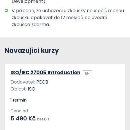
Development).
V případě, že uchazeči u zkoušky neuspějí, mohou
zkoušku opakovat do 12 měsíců po úvodní
zkoušce zdarma.
Navazující kurzy
ISO/IEC 27005 Introduction
EN
Dodavatel:
PECB
Oblast:
ISO
1 termín
Cena od:
5 490 Kč
bez DPH