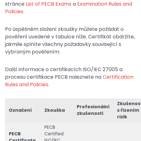
stránce
List of PECB Exams
a
Examination Rules and
Policies.
Po úspěšném složení zkoušky můžete požádat o
pověření uvedené v tabulce níže. Certifikát obdržíte,
jakmile splníte všechny požadavky související s
vybraným pověřením.
Další informace o certifikacích ISO/IEC 27005 a
procesu certifikace PECB naleznete na
Certification
Rules and Policies
.
Zkušenos
Profesionální
Označení
Zkouška
s řízením
zkušenosti
rizik
PECB
PECB
Certified
Certificate
ISO/IEC