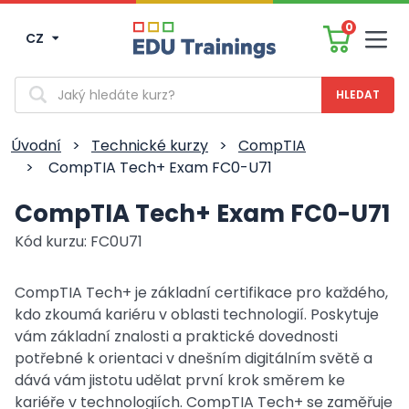
0
CZ
Men
Vyhledávání
Úvodní
>
Technické kurzy
>
CompTIA
>
CompTIA Tech+ Exam FC0-U71
CompTIA Tech+ Exam FC0-U71
Kód kurzu: FC0U71
CompTIA Tech+ je základní certifikace pro každého,
kdo zkoumá kariéru v oblasti technologií. Poskytuje
vám základní znalosti a praktické dovednosti
potřebné k orientaci v dnešním digitálním světě a
dává vám jistotu udělat první krok směrem ke
kariéře v technologiích. CompTIA Tech+ se zaměřuje