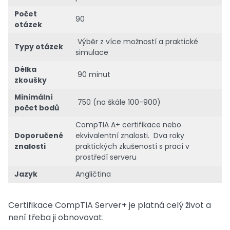
Počet
90
otázek
Výběr z více možností a praktické
Typy otázek
simulace
Délka
90 minut
zkoušky
Minimální
750 (na škále 100-900)
počet bodů
CompTIA A+ certifikace nebo
Doporučené
ekvivalentní znalosti. Dva roky
znalosti
praktických zkušeností s prací v
prostředí serveru
Jazyk
Angličtina
Certifikace CompTIA Server+ je platná celý život a
není třeba ji obnovovat.