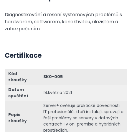
Diagnostikování a řešení systémových problémů s
hardwarem, softwarem, konektivitou, úložištěm a
zabezpečením
Certifikace
Kód
SK0-005
zkoušky
Datum
18.května 2021
spuštění
Server+ ověřuje praktické dovednosti
IT profesionálů, kteří instalují, spravují a
Popis
řeší problémy se servery v datových
zkoušky
centrech i v on-premise a hybridních
prostředích.