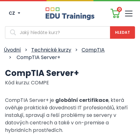
0
CZ
Men
Vyhledávání
Úvodní
>
Technické kurzy
>
CompTIA
>
CompTIA Server+
CompTIA Server+
Kód kurzu: COMPE
CompTIA Server+ je
globální certifikace
, která
ověřuje praktické dovednosti IT profesionálů, kteří
instalují, spravují a řeší problémy se servery v
datových centrech a také v on-premise a
hybridních prostředích.