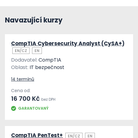
Navazující kurzy
CompTIA Cybersecurity Analyst (CySA+)
EN/CZ
EN
Dodavatel:
CompTIA
Oblast:
IT bezpečnost
14 termínů
Cena od:
16 700 Kč
bez DPH
GARANTOVANÝ
CompTIA PenTest+
EN/CZ
EN