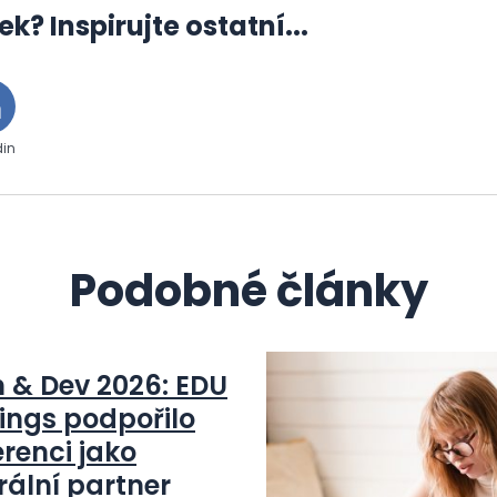
ek? Inspirujte ostatní...
din
Podobné články
n & Dev 2026: EDU
ings podpořilo
renci jako
rální partner