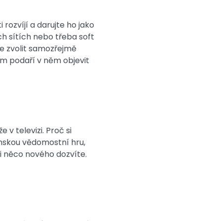
 rozvíjí a darujte ho jako
h sítích nebo třeba soft
te zvolit samozřejmě
vám podaří v něm objevit
 v televizi. Proč si
nskou vědomostní hru,
 i něco nového dozvíte.