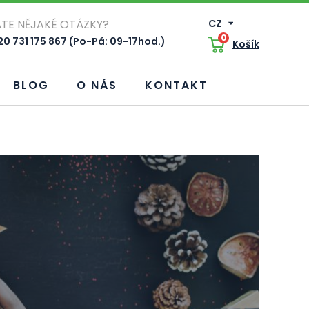
TE NĚJAKÉ OTÁZKY?
CZ
0
0 731 175 867 (Po-Pá: 09-17hod.)
Košík
BLOG
O NÁS
KONTAKT