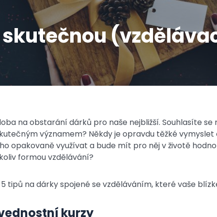
e skutečnou (vzděláva
i doba na obstarání dárků pro naše nejbližší. Souhlasíte s
e skutečným významem? Někdy je opravdu těžké vymyslet d
o opakovaně využívat a bude mít pro něj v životě hodnotu.
koliv formou vzdělávání?
 tipů na dárky spojené se vzděláváním, které vaše blízké
vednostní kurzy