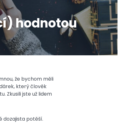
cí) hodnotou
e mnou, že bychom měli
árek, který člověk
 Zkusili jste už lidem
 dozajista potěší.