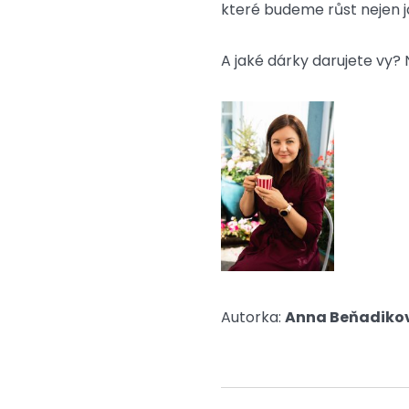
které budeme růst nejen ja
A jaké dárky darujete vy? 
Autorka:
A
nna Beňadiko