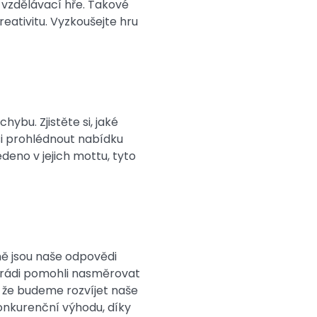
 vzdělávací hře. Takové
reativitu. Vyzkoušejte hru
hybu. Zjistěte si, jaké
 si prohlédnout nabídku
edeno v jejich mottu, tyto
ně jsou naše odpovědi
e rádi pomohli nasměrovat
, že budeme rozvíjet naše
onkurenční výhodu, díky