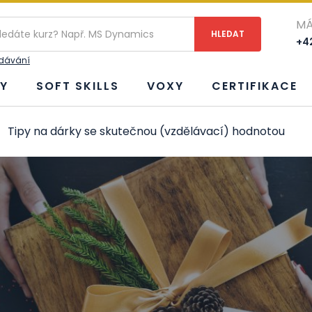
MÁ
+42
edávání
Y
SOFT SKILLS
VOXY
CERTIFIKACE
Tipy na dárky se skutečnou (vzdělávací) hodnotou