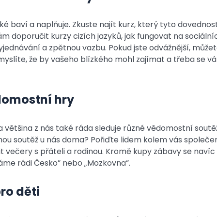
é baví a naplňuje. Zkuste najít kurz, který tyto dovednosti
 doporučit kurzy cizích jazyků, jak fungovat na sociálníc
vyjednávání a zpětnou vazbu. Pokud jste odvážnější, může
 si myslíte, že by vašeho blízkého mohl zajímat a třeba se 
domostní hry
 a většina z nás také ráda sleduje různé vědomostní soutěže
ou soutěž u nás doma? Pořiďte lidem kolem vás společe
t večery s přáteli a rodinou. Kromě kupy zábavy se navíc
áme rádi Česko” nebo „Mozkovna”.
ro děti