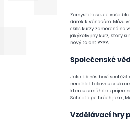
Zamyslete se, co vaše blízk
dárek k Vánocům. Můžu vám
skills kurzy zaměřené na 
jakýkoliv jiný kurz, který
nový talent ????.
Společenské vě
Jako lidi nás baví soutěžit
neudělat takovou soukrom
kterou si můžete zpříjemni
Sáhněte po hrách jako „M
Vzdělávací hry p