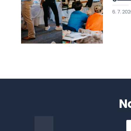
6. 7. 20
N
Em
a