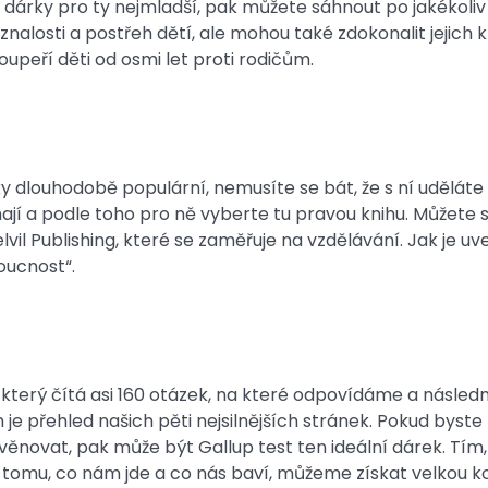
a dárky pro ty nejmladší, pak můžete sáhnout po jakékoliv
znalosti a postřeh dětí, ale mohou také zdokonalit jejich k
oupeří děti od osmi let proti rodičům.
ky dlouhodobě populární, nemusíte se bát, že s ní uděláte c
mají a podle toho pro ně vyberte tu pravou knihu. Můžete
vil Publishing, které se zaměřuje na vzdělávání. Jak je uv
oucnost“.
, který čítá asi 160 otázek, na které odpovídáme a násled
je přehled našich pěti nejsilnějších stránek. Pokud byst
 věnovat, pak může být Gallup test ten ideální dárek. Tím
e tomu, co nám jde a co nás baví, můžeme získat velkou k