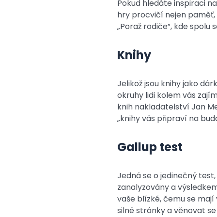
Pokud hledáte inspiraci n
hry procvičí nejen paměť, 
„Poraž rodiče”, kde spolu s
Knihy
Jelikož jsou knihy jako dár
okruhy lidi kolem vás zají
knih nakladatelství Jan Mel
„knihy vás připraví na bud
Gallup test
Jedná se o jedinečný test
zanalyzovány a výsledkem 
vaše blízké, čemu se mají
silné stránky a věnovat s