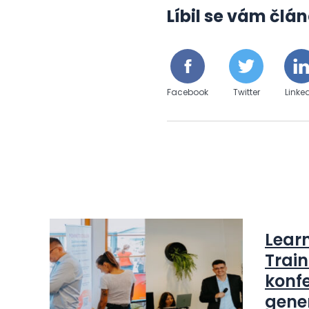
Líbil se vám člán
Facebook
Twitter
Linke
Lear
Train
konfe
gene