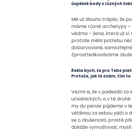
úspěšně body v různých žebř
Mě už dlouho trápilo, že 
máme různé archetypy – p
vědma – žena, která už ví s
protože měla potřebu něco
dobarvované, samozřejmě) 
Zprostředkováváme zkušen
Řekla bych, že pro Tebe plat
Protože, jak tě znám, tím to 
Vezmi si, že v padesáti za
učednických, a v té druhé 
my do penze půjdeme v lep
většinou za sebou péči o d
se o zkušenosti, prostě př
dokáže vymoštovat, myslí