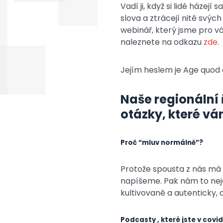
Vadí ji, když si lidé házej
slova a ztrácejí nitě svýc
webinář, který jsme pro vás
naleznete na odkazu
zde
.
Jejím heslem je Age quod a
Naše regionální 
otázky, které vá
Proč “mluv normálně”?
Protože spousta z nás má p
napíšeme. Pak nám to nejd
kultivovaně a autenticky,
Podcasty , které jste v cov