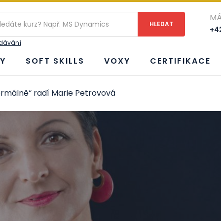
MÁ
+42
edávání
Y
SOFT SKILLS
VOXY
CERTIFIKACE
rmálně“ radí Marie Petrovová