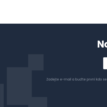
N
Em
a
Zadejte e-mail a buďte první kdo s