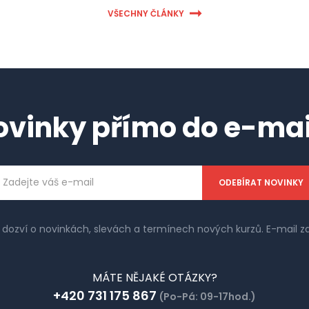
VŠECHNY ČLÁNKY
ovinky přímo do e-mai
ailová
dresa
e dozví o novinkách, slevách a termínech nových kurzů. E-mail
MÁTE NĚJAKÉ OTÁZKY?
+420 731 175 867
(Po-Pá: 09-17hod.)