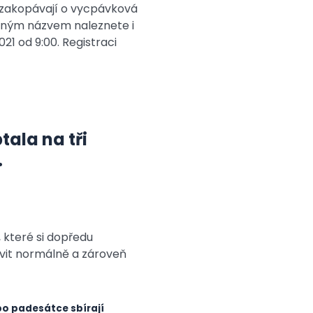
ty, zakopávají o vycpávková
tejným názvem naleznete i
021 od 9:00. Registraci
tala na tři
í.
 které si dopředu
uvit normálně a zároveň
po padesátce sbírají