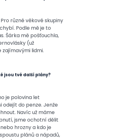
. Pro různé věkové skupiny
hybí. Podle mě je to
čas. Šárka mě pošťouchla,
ernovlásky (už
 zajímavými lidmi.
é jsou tvé další plány?
o je polovina let
i odejít do penze. Jenže
tihnout. Navíc už máme
pnutí, jsme ochotní dělit
a nebo hrozny a kdo je
 spoustu plánů a nápadů,