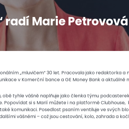
 radí Marie Petrovová
sionálním „mluvičem“ 30 let. Pracovala jako redaktorka 
unikace v Komerční bance a GE Money Bank a aktuálně mlu
á, obě tyhle vášně naplňuje jako členka týmu podcasterek,
 Popovídat si s Marií můžete i na platformě Clubhouse,
také komunikaci. Posedlost psaním ventiluje ve svých bl
alšími vášněmi – což jsou cestování, kolo, zahrada a koč