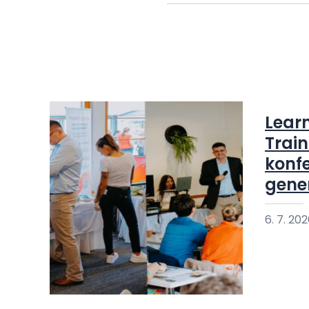
Lear
Train
konfe
gene
6. 7. 20