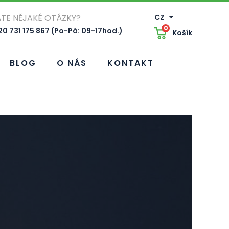
TE NĚJAKÉ OTÁZKY?
CZ
0
0 731 175 867 (Po-Pá: 09-17hod.)
Košík
BLOG
O NÁS
KONTAKT