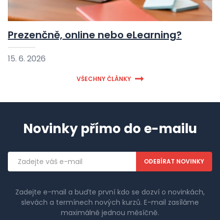
Prezenčně, online nebo eLearning?
15. 6. 2026
VŠECHNY ČLÁNKY
Novinky přímo do e-mailu
Emailová
adresa
Zadejte e-mail a buďte první kdo se dozví o novinkách,
slevách a termínech nových kurzů. E-mail zasíláme
maximálně jednou měsíčně.