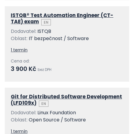
ISTQB® Test Automation Engineer (CT-
TAE) exam
EN
Dodavatel:
ISTQB
Oblast:
IT bezpečnost / Software
1 termín
Cena od:
3 900 Kč
bez DPH
Git for Distributed Software Development
(LFD109x)
EN
Dodavatel:
Linux Foundation
Oblast:
Open Source / Software
1 termín