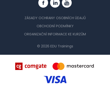
Facebook
Linkedin
YouTube
ZÁSADY OCHRANY OSOBNÍCH ÚDAJŮ
OBCHODNÍ PODMÍNKY
ORGANIZAČNÍ INFORMACE KE KURZŮM
© 2026 EDU Trainings